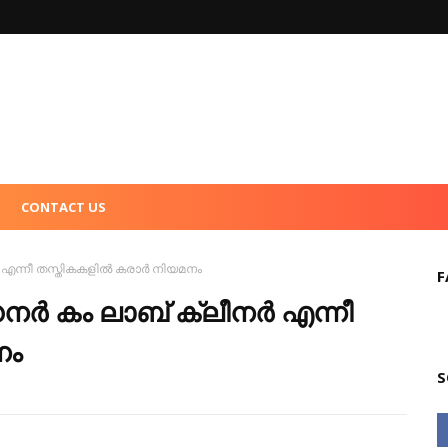
CONTACT US
 എന്നീ തസ്തികകളിൽ കരാർ നിയമനം
F
ർ കം ലാബ് ക്ലീനർ എന്നീ
നം
S