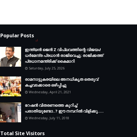
Popular Posts
ഇന്ത്യൻ ജെൻ Z വിപ്ലവത്തിന്റെ വിജയം!
ധർമേന്ദ്ര പ്രധാൻ രാജിവെച്ചു; രാജിക്കത്ത്
പ്രധാനമന്ത്രിക്ക് കൈമാറി
Saturday, July 25, 2026
രാമനാട്ടുകരയിലെ അനധികൃത തെരുവ്
കച്ചവടക്കാരെ ഒഴിപ്പിച്ചു
Wednesday, April 21, 2021
റേഷൻ വിതരണത്തെ കുറിച്ച്
പരാതിയുണ്ടോ..? ഈ നമ്പറില്‍ വിളിക്കൂ.....
Wednesday, July 11, 2018
Total Site Visitors