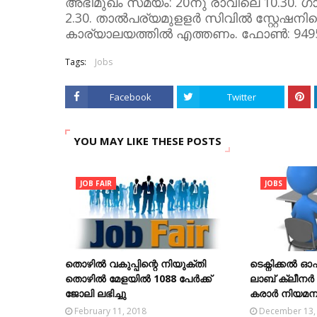
അഭിമുഖം സമയം: 20നു രാവിലെ 10.30. ഗാ
2.30. താൽപര്യമുളളർ സിവിൽ സ്റ്റേഷന
കാര്യാലയത്തിൽ എത്തണം. ഫോൺ: 9495
Tags:
Jobs
Facebook
Twitter
YOU MAY LIKE THESE POSTS
JOB FAIR
JOBS
തൊഴിൽ വകുപ്പിന്റെ നിയുക്തി
ടെക്നിക്കൽ
തൊഴിൽ മേളയിൽ 1088 പേർക്ക്
ലാബ് ക്ലീനർ
ജോലി ലഭിച്ചു
കരാർ നിയമന
February 11, 2018
December 13,