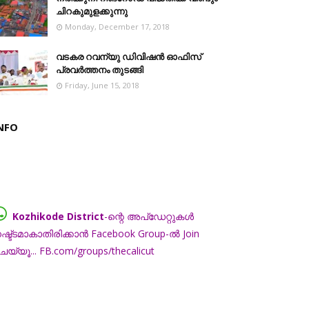
ചിറകുമുളക്കുന്നു
Monday, December 17, 2018
വടകര റവന്യു ഡിവിഷൻ ഓഫിസ്
പ്രവർത്തനം തുടങ്ങി
Friday, June 15, 2018
NFO
Kozhikode District
-ന്റെ അപ്ഡേറ്റുകൾ
ഷ്ട്ടമാകാതിരിക്കാൻ Facebook Group-ൽ Join
െയ്യൂ... FB.com/groups/thecalicut