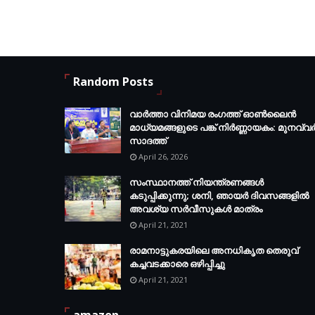
Random Posts
വാർത്താ വിനിമയ രംഗത്ത് ഓൺലൈൻ
മാധ്യമങ്ങളുടെ പങ്ക് നിർണ്ണായകം: മുനവ്വ
സാദത്ത്
April 26, 2026
സംസ്ഥാനത്ത് നിയന്ത്രണങ്ങള്‍
കടുപ്പിക്കുന്നു; ശനി, ഞായര്‍ ദിവസങ്ങളില്‍
അവശ്യ സര്‍വീസുകള്‍ മാത്രം
April 21, 2021
രാമനാട്ടുകരയിലെ അനധികൃത തെരുവ്
കച്ചവടക്കാരെ ഒഴിപ്പിച്ചു
April 21, 2021