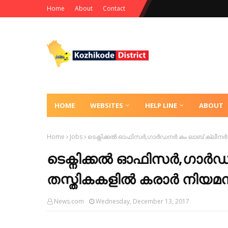
Home
About
Contact
HOME
WEBSITES
HELP LINE
ABOUT
Home
Jobs
ടെക്നിക്കൽ ഓഫിസർ,ഗാർഡനർ കം ലാബ് ക്ലീനർ
ടെക്നിക്കൽ ഓഫിസർ,ഗാർഡന
തസ്തികകളിൽ കരാർ നിയമ
News.com
Wednesday, December 13, 2017