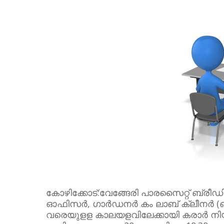
കോഴിക്കോട്:വേങ്ങേരി പാരസൈറ്റ് ബ്രീഡിങ
ഓഫിസർ, ഗാർഡനർ കം ലാബ് ക്ലീനർ (ഒരു ഒഴ
വരെയുളള കാലയളവിലേക്കായി കരാർ നിയമ