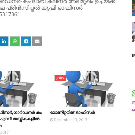
ർഡനർ-കം-ലാബ് ക്ലീനർ അഭിമുഖം ഉച്ചയ്ക്ക്
ിലെ പ്രിൻസിപ്പൽ കൃഷി ഓഫിസർ
317361
I
JOBS
ന
 ഓഫിസർ,ഗാർഡനർ കം
മോണിറ്ററിങ് ഓഫിസർ
ച
 എന്നീ തസ്തികകളിൽ
December 13, 2017
ം
 2017