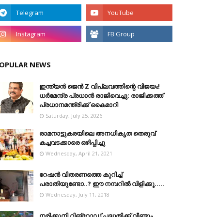
OPULAR NEWS
ഇന്ത്യൻ ജെൻ Z വിപ്ലവത്തിന്റെ വിജയം!
ധർമേന്ദ്ര പ്രധാൻ രാജിവെച്ചു; രാജിക്കത്ത്
പ്രധാനമന്ത്രിക്ക് കൈമാറി
Saturday, July 25, 2026
രാമനാട്ടുകരയിലെ അനധികൃത തെരുവ്
കച്ചവടക്കാരെ ഒഴിപ്പിച്ചു
Wednesday, April 21, 2021
റേഷൻ വിതരണത്തെ കുറിച്ച്
പരാതിയുണ്ടോ..? ഈ നമ്പറില്‍ വിളിക്കൂ.....
Wednesday, July 11, 2018
നരിക്കുനി റിങ്റോഡ് പദ്ധതിക്ക് വീണ്ടും