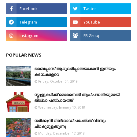
POPULAR NEWS
ബൈപ്പാസ് ആറുവരിപ്പാതയാകാൻ ഇനിയും
കടമ്പകളേറെ
Friday, October 04, 2019
സ്കൂളുകൾക്ക് മൊബൈൽ ആപ് പദ്ധതിയുമായി
ജില്ലാ പഞ്ചായത്ത്
Wednesday, January 10, 2018
നരിക്കുനി റിങ്റോഡ് പദ്ധതിക്ക് വീണ്ടും
ചിറകുമുളക്കുന്നു
Monday, December 17, 2018