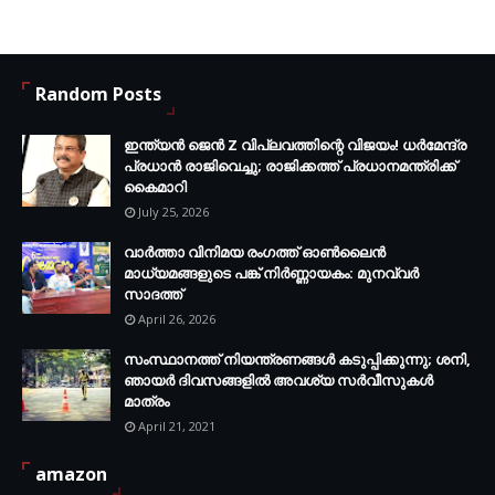
Random Posts
ഇന്ത്യൻ ജെൻ Z വിപ്ലവത്തിന്റെ വിജയം! ധർമേന്ദ്ര
പ്രധാൻ രാജിവെച്ചു; രാജിക്കത്ത് പ്രധാനമന്ത്രിക്ക്
കൈമാറി
July 25, 2026
വാർത്താ വിനിമയ രംഗത്ത് ഓൺലൈൻ
മാധ്യമങ്ങളുടെ പങ്ക് നിർണ്ണായകം: മുനവ്വർ
സാദത്ത്
April 26, 2026
സംസ്ഥാനത്ത് നിയന്ത്രണങ്ങള്‍ കടുപ്പിക്കുന്നു; ശനി,
ഞായര്‍ ദിവസങ്ങളില്‍ അവശ്യ സര്‍വീസുകള്‍
മാത്രം
April 21, 2021
amazon