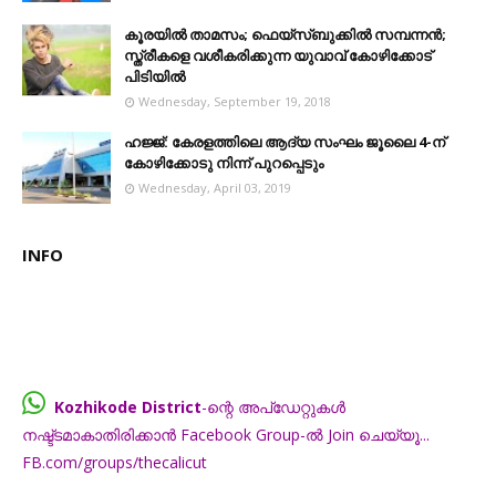
കൂരയില്‍ താമസം; ഫെയ്‌സ്ബുക്കില്‍ സമ്പന്നന്‍;
സ്ത്രീകളെ വശീകരിക്കുന്ന യുവാവ് കോഴിക്കോട്
പിടിയിൽ
Wednesday, September 19, 2018
ഹജ്ജ്: കേരളത്തിലെ ആദ്യ സംഘം ജൂലൈ 4-ന്
കോഴിക്കോടു നിന്ന് പുറപ്പെടും
Wednesday, April 03, 2019
INFO
Kozhikode District
-ന്റെ അപ്ഡേറ്റുകൾ
നഷ്ട്ടമാകാതിരിക്കാൻ Facebook Group-ൽ Join ചെയ്യൂ...
FB.com/groups/thecalicut