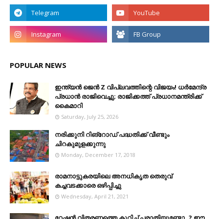
POPULAR NEWS
ഇന്ത്യൻ ജെൻ Z വിപ്ലവത്തിന്റെ വിജയം! ധർമേന്ദ്ര
പ്രധാൻ രാജിവെച്ചു; രാജിക്കത്ത് പ്രധാനമന്ത്രിക്ക്
കൈമാറി
Saturday, July 25, 2026
നരിക്കുനി റിങ്റോഡ് പദ്ധതിക്ക് വീണ്ടും
ചിറകുമുളക്കുന്നു
Monday, December 17, 2018
രാമനാട്ടുകരയിലെ അനധികൃത തെരുവ്
കച്ചവടക്കാരെ ഒഴിപ്പിച്ചു
Wednesday, April 21, 2021
റേഷൻ വിതരണത്തെ കുറിച്ച് പരാതിയുണ്ടോ..? ഈ