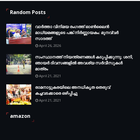
Random Posts
വാർത്താ വിനിമയ രംഗത്ത് ഓൺലൈൻ
മാധ്യമങ്ങളുടെ പങ്ക് നിർണ്ണായകം: മുനവ്വർ
സാദത്ത്
April 26, 2026
സംസ്ഥാനത്ത് നിയന്ത്രണങ്ങള്‍ കടുപ്പിക്കുന്നു; ശനി,
ഞായര്‍ ദിവസങ്ങളില്‍ അവശ്യ സര്‍വീസുകള്‍
മാത്രം
April 21, 2021
രാമനാട്ടുകരയിലെ അനധികൃത തെരുവ്
കച്ചവടക്കാരെ ഒഴിപ്പിച്ചു
April 21, 2021
amazon