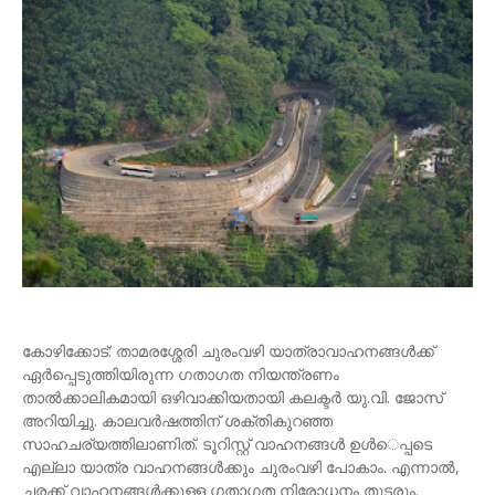
കോഴിക്കോട്: താമരശ്ശേരി ചുരംവഴി യാത്രാവാഹനങ്ങള്‍ക്ക്
ഏര്‍പ്പെടുത്തിയിരുന്ന ഗതാഗത നിയന്ത്രണം
താല്‍ക്കാലികമായി ഒഴിവാക്കിയതായി കലക്ടര്‍ യു.വി. ജോസ്
അറിയിച്ചു. കാലവര്‍ഷത്തിന് ശക്തികുറഞ്ഞ
സാഹചര്യത്തിലാണിത്. ടൂറിസ്റ്റ് വാഹനങ്ങള്‍ ഉള്‍െപ്പടെ
എല്ലാ യാത്ര വാഹനങ്ങള്‍ക്കും ചുരംവഴി പോകാം. എന്നാല്‍,
ചരക്ക് വാഹനങ്ങള്‍ക്കുള്ള ഗതാഗത നിരോധനം തുടരും.