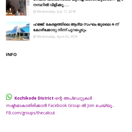
നമ്പറില്‍ വിളിക്കൂ.....
Wednesday, July 11, 2018
ഹജ്ജ്: കേരളത്തിലെ ആദ്യ സംഘം ജൂലൈ 4-ന്
കോഴിക്കോടു നിന്ന് പുറപ്പെടും
Wednesday, April 03, 2019
INFO
Kozhikode District
-ന്റെ അപ്ഡേറ്റുകൾ
നഷ്ട്ടമാകാതിരിക്കാൻ Facebook Group-ൽ Join ചെയ്യൂ...
FB.com/groups/thecalicut