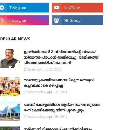
OPULAR NEWS
ഇന്ത്യൻ ജെൻ Z വിപ്ലവത്തിന്റെ വിജയം!
ധർമേന്ദ്ര പ്രധാൻ രാജിവെച്ചു; രാജിക്കത്ത്
പ്രധാനമന്ത്രിക്ക് കൈമാറി
Saturday, July 25, 2026
രാമനാട്ടുകരയിലെ അനധികൃത തെരുവ്
കച്ചവടക്കാരെ ഒഴിപ്പിച്ചു
Wednesday, April 21, 2021
ഹജ്ജ്: കേരളത്തിലെ ആദ്യ സംഘം ജൂലൈ
4-ന് കോഴിക്കോടു നിന്ന് പുറപ്പെടും
Wednesday, April 03, 2019
നരിക്കുനി റിങ്റോഡ് പദ്ധതിക്ക് വീണ്ടും