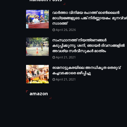
വാർത്താ വിനിമയ രംഗത്ത് ഓൺലൈൻ
മാധ്യമങ്ങളുടെ പങ്ക് നിർണ്ണായകം: മുനവ്വ
സാദത്ത്
April 26, 2026
സംസ്ഥാനത്ത് നിയന്ത്രണങ്ങള്‍
കടുപ്പിക്കുന്നു; ശനി, ഞായര്‍ ദിവസങ്ങളില്‍
അവശ്യ സര്‍വീസുകള്‍ മാത്രം
April 21, 2021
രാമനാട്ടുകരയിലെ അനധികൃത തെരുവ്
കച്ചവടക്കാരെ ഒഴിപ്പിച്ചു
April 21, 2021
amazon