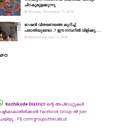
ചിറകുമുളക്കുന്നു
Monday, December 17, 2018
റേഷൻ വിതരണത്തെ കുറിച്ച്
പരാതിയുണ്ടോ..? ഈ നമ്പറില്‍ വിളിക്കൂ.....
Wednesday, July 11, 2018
NFO
Kozhikode District
-ന്റെ അപ്ഡേറ്റുകൾ
ഷ്ട്ടമാകാതിരിക്കാൻ Facebook Group-ൽ Join
െയ്യൂ... FB.com/groups/thecalicut