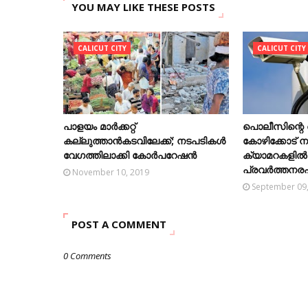
YOU MAY LIKE THESE POSTS
CALICUT CITY
CALICUT CITY
പാളയം മാര്‍ക്കറ്റ്
പൊലീസിന്റെ
കല്ലുത്താന്‍കടവിലേക്ക്; നടപടികൾ
കോഴിക്കോട് 
വേഗത്തിലാക്കി കോര്‍പറേഷന്‍
ക്യാമറകളിൽ
പ്രവർത്തനര
November 10, 2019
September 09
POST A COMMENT
0 Comments