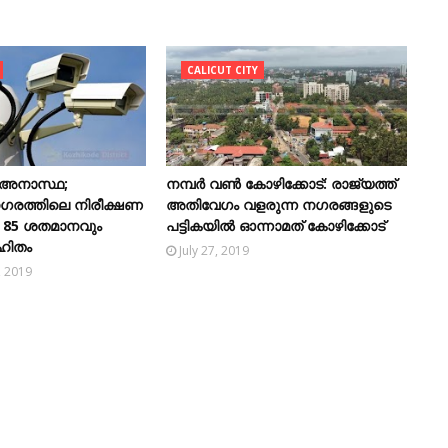
CALICUT CITY
 അനാസ്ഥ;
നമ്പർ വൺ കോഴിക്കോട്: രാജ്യത്ത്
നഗരത്തിലെ നിരീക്ഷണ
അതിവേഗം വളരുന്ന നഗരങ്ങളുടെ
 85 ശതമാനവും
പട്ടികയില്‍ ഓന്നാമത് കോഴിക്കോട്
ഹിതം
July 27, 2019
, 2019