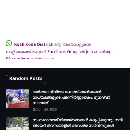
Kozhikode District
-ന്റെ അപ്ഡേറ്റുകൾ
നഷ്ട്ടമാകാതിരിക്കാൻ Facebook Group-ൽ Join ചെയ്യൂ...
FB.com/groups/thecalicut
Random Posts
വാർത്താ വിനിമയ രംഗത്ത് ഓൺലൈൻ
മാധ്യമങ്ങളുടെ പങ്ക് നിർണ്ണായകം: മുനവ്വർ
സാദത്ത്
April 26, 2026
സംസ്ഥാനത്ത് നിയന്ത്രണങ്ങള്‍ കടുപ്പിക്കുന്നു; ശനി,
ഞായര്‍ ദിവസങ്ങളില്‍ അവശ്യ സര്‍വീസുകള്‍