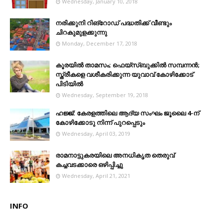
Wednesday, January 10, 2018
നരിക്കുനി റിങ്റോഡ് പദ്ധതിക്ക് വീണ്ടും
ചിറകുമുളക്കുന്നു
Monday, December 17, 2018
കൂരയില്‍ താമസം; ഫെയ്‌സ്ബുക്കില്‍ സമ്പന്നന്‍;
സ്ത്രീകളെ വശീകരിക്കുന്ന യുവാവ് കോഴിക്കോട്
പിടിയിൽ
Wednesday, September 19, 2018
ഹജ്ജ്: കേരളത്തിലെ ആദ്യ സംഘം ജൂലൈ 4-ന്
കോഴിക്കോടു നിന്ന് പുറപ്പെടും
Wednesday, April 03, 2019
രാമനാട്ടുകരയിലെ അനധികൃത തെരുവ്
കച്ചവടക്കാരെ ഒഴിപ്പിച്ചു
Wednesday, April 21, 2021
INFO