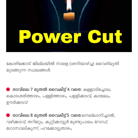
കോഴിക്കോട്: ജില്ലയിൽ നാളെ (ശനിയാഴ്ച്ച) വൈദ്യുതി
മുടങ്ങുന്ന സ്ഥലങ്ങൾ.
രാവിലെ 7 മുതൽ വൈകീട്ട് 4 വരെ:
കള്ളാടിച്ചോല,
കൊടശരിത്താഴം, പള്ളിത്താഴം, പളളിക്കടവ്, കായലം,
ഊർക്കടവ്
രാവിലെ 8 മുതൽ വൈകീട്ട് 5 വരെ:
നെല്ലാനിച്ചാൽ,
വഴിക്കടവ്, തറിമറ്റം, കുറ്റിക്കാട്ടൂർ മുണ്ടുപാലം റോഡ്,
ഗോസാലികുന്ന്, പറക്കോട്ടുതാഴം,