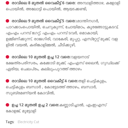
രാവിലെ 8 മുതൽ വൈകീട്ട് 6 വരെ:
അമ്പാളിത്താഴ, കളോളി
പൊയിൽ‌, അലോട്ടി പൊ​യിൽ, ആയsക്കണ്ടി,
രാവിലെ 9 മുതൽ വൈകീട്ട് 5 വരെ:
ശാന്തിനഗർ,
പാറക്കാംപൊയിൽ, ചെറുകുന്ന്, ചോയിമഠം, കൂരങ്ങോട്ടുകടവ്,
എം​എം പ​റ​മ്പ് ഗേ​റ്റ്, എംഎം പ​റ​മ്പ് ടവർ, മൊകായി,
ഉമ്മിണിക്കുന്ന്, രാജഗിരി, വാ​കേ​രി, മുപ്പറ്റ, എസ്‌റ്റേറ്റ് മുക്ക്, വള​
ളിൽ വയൽ, കരിങ്കാളിമ്മൽ, ചീടിക്കുഴി,
രാവിലെ 10 മുതൽ ഉച്ച 12 വരെ:
വളയനാട്
ക്ഷേത്രപരിസരം, കക്കോടി മുക്ക്, എംഎ​സ് ലൈൻ, ഗുഡ്ലക്ക്
ഏരിയ, ചെലപ്രം, ക​ല്ലുംപു​റ​ത്ത് ത്താഴം
രാവിലെ 10 മുതൽ വൈകീട്ട് 4 വരെ:
ത​ളി ചെട്ടികുളം,
ചെട്ടികുളം ബസാർ , കോട്ടേടത്ത് ത്താഴം, ബസാർ,
സുബ്രമണ്യൻ കോവിൽ,
ഉച്ച 12 മുതൽ ഉച്ച 2 വരെ:
കണ്ണാടിച്ചാൽ, എംഇഎസ്
കോളജ്, മൂട്ടോളി
Tags:
Electricity Cut