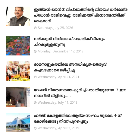
ഇന്ത്യൻ ജെൻ Z വിപ്ലവത്തിന്റെ വിജയം! ധർമേന്ദ്ര
പ്രധാൻ രാജിവെച്ചു; രാജിക്കത്ത് പ്രധാനമന്ത്രിക്ക്
കൈമാറി
Saturday, July 25, 2026
നരിക്കുനി റിങ്റോഡ് പദ്ധതിക്ക് വീണ്ടും
ചിറകുമുളക്കുന്നു
Monday, December 17, 2018
രാമനാട്ടുകരയിലെ അനധികൃത തെരുവ്
കച്ചവടക്കാരെ ഒഴിപ്പിച്ചു
Wednesday, April 21, 2021
റേഷൻ വിതരണത്തെ കുറിച്ച് പരാതിയുണ്ടോ..? ഈ
നമ്പറില്‍ വിളിക്കൂ.....
Wednesday, July 11, 2018
ഹജ്ജ്: കേരളത്തിലെ ആദ്യ സംഘം ജൂലൈ 4-ന്
കോഴിക്കോടു നിന്ന് പുറപ്പെടും
Wednesday, April 03, 2019