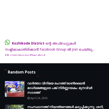
Kozhikode District
-ന്റെ അപ്ഡേറ്റുകൾ
നഷ്ട്ടമാകാതിരിക്കാൻ Facebook Group-ൽ Join ചെയ്യൂ...
FB.com/groups/thecalicut
Random Posts
വാർത്താ വിനിമയ രംഗത്ത് ഓൺലൈൻ
മാധ്യമങ്ങളുടെ പങ്ക് നിർണ്ണായകം: മുനവ്വർ
സാദത്ത്
April 26, 2026
സംസ്ഥാനത്ത് നിയന്ത്രണങ്ങള്‍ കടുപ്പിക്കുന്നു; ശനി,