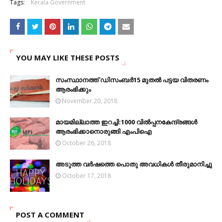
Tags:
Kerala Government
YOU MAY LIKE THESE POSTS
സംസ്ഥാനത്ത് ഡിസംബര്‍15 മുതല്‍ പട്ടയ വിതരണം
ആരംഭിക്കും
November 20, 2018
മായമില്ലാത്ത ഇറച്ചി:1000 വിൽപ്പനകേന്ദ്രങ്ങൾ
ആരംഭിക്കാനൊരുങ്ങി എംപിഐ
October 26, 2018
അടുത്ത വർഷത്തെ പൊതു അവധികൾ തീരുമാനിച്ചു
October 17, 2018
POST A COMMENT