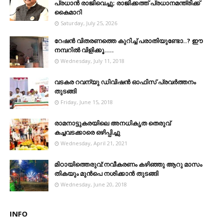
പ്രധാൻ രാജിവെച്ചു; രാജിക്കത്ത് പ്രധാനമന്ത്രിക്ക്
കൈമാറി
Saturday, July 25, 2026
റേഷൻ വിതരണത്തെ കുറിച്ച് പരാതിയുണ്ടോ..? ഈ
നമ്പറില്‍ വിളിക്കൂ.....
Wednesday, July 11, 2018
വടകര റവന്യു ഡിവിഷൻ ഓഫിസ് പ്രവർത്തനം
തുടങ്ങി
Friday, June 15, 2018
രാമനാട്ടുകരയിലെ അനധികൃത തെരുവ്
കച്ചവടക്കാരെ ഒഴിപ്പിച്ചു
Wednesday, April 21, 2021
മിഠായിത്തെരുവ്:നവീകരണം കഴിഞ്ഞു ആറു മാസം
തികയും മുൻപെ നശിക്കാൻ തുടങ്ങി
Wednesday, June 20, 2018
INFO