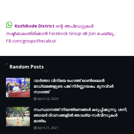
Kozhikode District
-ന്റെ അപ്ഡേറ്റുകൾ
നഷ്ട്ടമാകാതിരിക്കാൻ Facebook Group-ൽ Join ചെയ്യൂ...
FB.com/groups/thecalicut
Random Posts
വാർത്താ വിനിമയ രംഗത്ത് ഓൺലൈൻ
മാധ്യമങ്ങളുടെ പങ്ക് നിർണ്ണായകം: മുനവ്വർ
സാദത്ത്
April 26, 2026
സംസ്ഥാനത്ത് നിയന്ത്രണങ്ങള്‍ കടുപ്പിക്കുന്നു; ശനി,
ഞായര്‍ ദിവസങ്ങളില്‍ അവശ്യ സര്‍വീസുകള്‍
മാത്രം
April 21, 2021