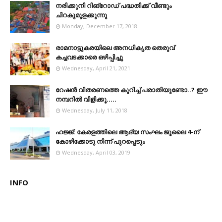
നരിക്കുനി റിങ്റോഡ് പദ്ധതിക്ക് വീണ്ടും
ചിറകുമുളക്കുന്നു
Monday, December 17, 2018
രാമനാട്ടുകരയിലെ അനധികൃത തെരുവ്
കച്ചവടക്കാരെ ഒഴിപ്പിച്ചു
Wednesday, April 21, 2021
റേഷൻ വിതരണത്തെ കുറിച്ച് പരാതിയുണ്ടോ..? ഈ
നമ്പറില്‍ വിളിക്കൂ.....
Wednesday, July 11, 2018
ഹജ്ജ്: കേരളത്തിലെ ആദ്യ സംഘം ജൂലൈ 4-ന്
കോഴിക്കോടു നിന്ന് പുറപ്പെടും
Wednesday, April 03, 2019
INFO