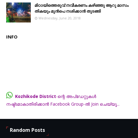
മിഠായിത്തെരുവ്:നവീകരണം കഴിഞ്ഞു ആറു മാസം
തികയും മുൻപെ നശിക്കാൻ തുടങ്ങി
Wednesday, June 20, 2018
INFO
Kozhikode District
-ന്റെ അപ്ഡേറ്റുകൾ
നഷ്ട്ടമാകാതിരിക്കാൻ Facebook Group-ൽ Join ചെയ്യൂ...
FB.com/groups/thecalicut
Random Posts