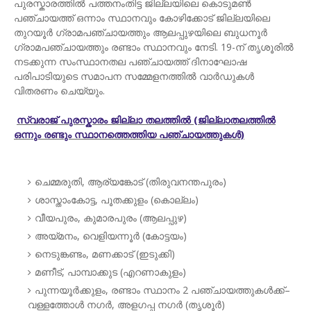
പുരസ്കാരത്തിൽ പത്തനംതിട്ട ജില്ലയിലെ കൊടുമൺ
പഞ്ചായത്ത് ഒന്നാം സ്ഥാനവും കോഴിക്കോട് ജില്ലയിലെ
തുറയൂർ ഗ്രാമപഞ്ചായത്തും ആലപ്പുഴയിലെ ബുധനൂർ
ഗ്രാമപഞ്ചായത്തും രണ്ടാം സ്ഥാനവും നേടി. 19-ന് തൃശൂരിൽ
നടക്കുന്ന സംസ്ഥാനതല പഞ്ചായത്ത് ദിനാഘോഷ
പരിപാടിയുടെ സമാപന സമ്മേളനത്തിൽ വാർഡുകൾ
വിതരണം ചെയ്യും.
സ്വരാജ് പുരസ്കാരം ജില്ലാ തലത്തിൽ (ജില്ലാതലത്തിൽ
ഒന്നും രണ്ടും സ്ഥാനത്തെത്തിയ പഞ്ചായത്തുകൾ)
ചെമ്മരുതി, ആര്യങ്കോട് (തിരുവനന്തപുരം)
ശാസ്താംകോട്ട, പൂതക്കുളം (കൊല്ലം)
വീയപുരം, കുമാരപുരം (ആലപ്പുഴ)
അയ്മനം, വെളിയന്നൂർ (കോട്ടയം)
നെടുങ്കണ്ടം, മണക്കാട് (ഇടുക്കി)
മണീട്, പാമ്പാക്കുട (എറണാകുളം)
പുന്നയൂർക്കുളം, രണ്ടാം സ്ഥാനം 2 പഞ്ചായത്തുകൾക്ക്–
വള്ളത്തോൾ നഗർ, അളഗപ്പ നഗർ (തൃശൂർ)