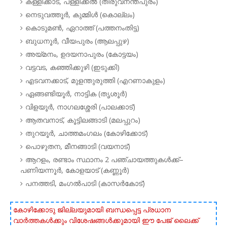
കള്ളിക്കാട്, പള്ളിക്കൽ (തിരുവനന്തപുരം)
നെടുവത്തൂർ, കുമ്മിൾ (കൊല്ലം)
കൊടുമൺ, ഏറാത്ത് (പത്തനംതിട്ട)
ബുധനൂർ, വീയപുരം (ആലപ്പുഴ)
അയ്മനം, ഉദയനാപുരം (കോട്ടയം)
വട്ടവട, കഞ്ഞിക്കുഴി (ഇടുക്കി)
എടവനക്കാട്, മുളന്തുരുത്തി (എറണാകുളം)
ഏങ്ങണ്ടിയൂർ, നാട്ടിക (തൃശൂർ)
വിളയൂർ, നാഗലശ്ശേരി (പാലക്കാട്)
ആതവനാട്, കൂട്ടിലങ്ങാടി (മലപ്പുറം)
തുറയൂർ, ചാത്തമംഗലം (കോഴിക്കോട്)
പൊഴുതന, മീനങ്ങാടി (വയനാട്)
ആറളം, രണ്ടാം സ്ഥാനം 2 പഞ്ചായത്തുകൾക്ക്–
പണിയന്നൂർ, കോളയാട് (കണ്ണൂർ)
പനത്തടി, മംഗൽപാടി (കാസർകോട്)
കോഴിക്കോടു ജില്ലയുമായി ബന്ധപ്പെട്ട പ്രധാന
വാർത്തകൾക്കും വിശേഷങ്ങൾക്കുമായി ഈ പേജ് ലൈക്ക്