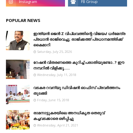
POPULAR NEWS
ഇന്ത്യൻ ജെൻ Z വിപ്ലവത്തിന്റെ വിജയം! ധർമേന്ദ്ര
പ്രധാൻ രാജിവെച്ചു; രാജിക്കത്ത് പ്രധാനമന്ത്രിക്ക്
കൈമാറി
Saturday, July 25, 2026
റേഷൻ വിതരണത്തെ കുറിച്ച് പരാതിയുണ്ടോ..? ഈ
നമ്പറില്‍ വിളിക്കൂ.....
Wednesday, July 11, 2018
വടകര റവന്യു ഡിവിഷൻ ഓഫിസ് പ്രവർത്തനം
തുടങ്ങി
Friday, June 15, 2018
രാമനാട്ടുകരയിലെ അനധികൃത തെരുവ്
കച്ചവടക്കാരെ ഒഴിപ്പിച്ചു
Wednesday, April 21, 2021