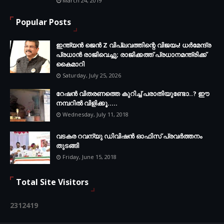
March 24, 2019
Popular Posts
ഇന്ത്യൻ ജെൻ Z വിപ്ലവത്തിന്റെ വിജയം! ധർമേന്ദ്ര
പ്രധാൻ രാജിവെച്ചു; രാജിക്കത്ത് പ്രധാനമന്ത്രിക്ക്
കൈമാറി
Saturday, July 25, 2026
റേഷൻ വിതരണത്തെ കുറിച്ച് പരാതിയുണ്ടോ..? ഈ
നമ്പറില്‍ വിളിക്കൂ.....
Wednesday, July 11, 2018
വടകര റവന്യു ഡിവിഷൻ ഓഫിസ് പ്രവർത്തനം
തുടങ്ങി
Friday, June 15, 2018
Total Site Visitors
2
3
1
2
4
1
9