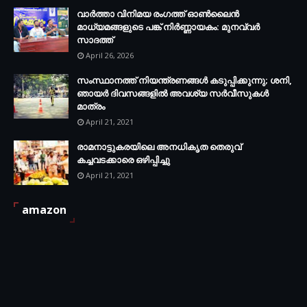
വാർത്താ വിനിമയ രംഗത്ത് ഓൺലൈൻ
മാധ്യമങ്ങളുടെ പങ്ക് നിർണ്ണായകം: മുനവ്വർ
സാദത്ത്
April 26, 2026
സംസ്ഥാനത്ത് നിയന്ത്രണങ്ങള്‍ കടുപ്പിക്കുന്നു; ശനി,
ഞായര്‍ ദിവസങ്ങളില്‍ അവശ്യ സര്‍വീസുകള്‍
മാത്രം
April 21, 2021
രാമനാട്ടുകരയിലെ അനധികൃത തെരുവ്
കച്ചവടക്കാരെ ഒഴിപ്പിച്ചു
April 21, 2021
amazon