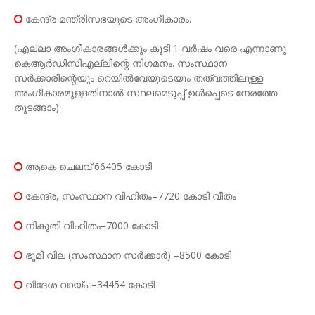
കേന്ദ്ര മന്ത്രിസഭയുടെ അംഗീകാരം.
(എല്ലാ അംഗീകാരങ്ങൾക്കും കൂടി 1 വർഷം വരെ എന്നാണു
കെആർഡിസിഎല്ലിന്റെ നിഗമനം. സംസ്ഥാന
സർക്കാരിന്റെയും റെയിൽവേയുടെയും തത്വത്തിലുള്ള
അംഗീകാരമുള്ളതിനാൽ സ്ഥലമെടുപ്പ് ഉൾപ്പെടെ നേരത്തേ
തുടങ്ങാം)
ആകെ ചെലവ് 66405 കോടി
കേന്ദ്ര, സംസ്ഥാന വിഹിതം–7720 കോടി വീതം
നികുതി വിഹിതം–7000 കോടി
ഭൂമി വില (സംസ്ഥാന സർക്കാർ) –8500 കോടി
വിദേശ വായ്പ–34454 കോടി