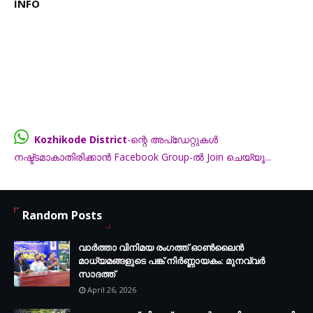
INFO
Kozhikode District
-ന്റെ അപ്ഡേറ്റുകൾ
നഷ്ട്ടമാകാതിരിക്കാൻ Facebook Group-ൽ Join ചെയ്യൂ...
FB.com/groups/thecalicut
Random Posts
വാർത്താ വിനിമയ രംഗത്ത് ഓൺലൈൻ
മാധ്യമങ്ങളുടെ പങ്ക് നിർണ്ണായകം: മുനവ്വർ
സാദത്ത്
April 26, 2026