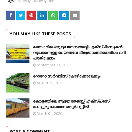
Tags:
Railway
Railway Line
YOU MAY LIKE THESE POSTS
മലബാറിലേക്കുള്ള ജനശതാബ്ദി എക്സ്പ്രസുകൾ
റദ്ദാക്കാനുള്ള റെയിൽവേ തീരുമാനത്തിനെതിരെ വൻ
പ്രതിഷേധം
September 11, 2020
റോറോ സര്‍വ്വീസ് കോഴിക്കോട്ടേക്കും
August 20, 2020
കേരളത്തിലെ ആദ്യ തേജസ്സ് എക്സ്പ്രസ്
മംഗളൂരു-കോയമ്പത്തൂർ റൂട്ടിൽ
March 01, 2020
POST A COMMENT