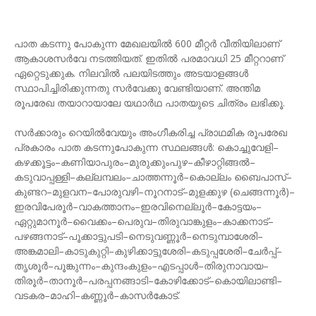
പാത കടന്നു പോകുന്ന മേഖലയിൽ 600 മീറ്റർ വീതിയിലാണ്
ആകാശസർവേ നടത്തിയത്. ഇതിൽ പരമാവധി 25 മീറ്ററാണ്
ഏറ്റെടുക്കുക. നിലവിൽ പലയിടത്തും അടയാളങ്ങൾ
സ്ഥാപിച്ചിരിക്കുന്നതു സർവേക്കു വേണ്ടിയാണ്. അന്തിമ
രൂപരേഖ തയാറായാലേ യഥാർഥ പാതയുടെ ചിത്രം ലഭിക്കൂ.
സർക്കാരും റെയിൽവേയും അംഗീകരിച്ച പ്രാഥമിക രൂപരേഖ
പ്രകാരം പാത കടന്നുപോകുന്ന സ്ഥലങ്ങൾ: കൊച്ചുവേളി–
കഴക്കൂട്ടം–കണിയാപുരം–മുരുക്കുംപുഴ–കീഴാറ്റിങ്ങൽ–
കടുവാപ്പള്ളി–കല്ലമ്പലം–ചാത്തന്നൂർ–കൊല്ലം ബൈപാസ്–
കുണ്ടറ–മുളവന–പോരുവഴി–നൂറനാട്–മുളക്കുഴ (ചെങ്ങന്നൂർ)–
ഇരവിപേരൂർ–വാകത്താനം–ഇരവിനെല്ലൂർ–കോട്ടയം–
ഏറ്റുമാനൂർ–വൈക്കം–പെരുവ–തിരുവാങ്കുളം–കാക്കനാട്–
പഴങ്ങനാട്–പൂക്കാട്ടുപടി–നെടുവണ്ണൂർ–നെടുമ്പാശേരി–
അങ്കമാലി–കാടുകുറ്റി–കുഴിക്കാട്ടുശേരി–കടുപ്പശേരി–ചേർപ്പ്–
തൃശൂർ–പൂങ്കുന്നം–കുന്ദംകുളം–എടപ്പാൾ–തിരുനാവായ–
തിരൂർ–താനൂർ–പരപ്പനങ്ങാടി–കോഴിക്കോട്–കൊയിലാണ്ടി–
വടകര–മാഹി–കണ്ണൂർ–കാസർകോട്.