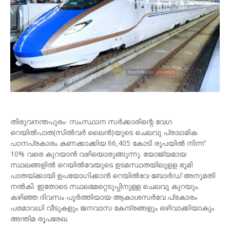
തിരുവനന്തപുരം∙ സംസ്ഥാന സർക്കാരിന്റെ വേഗ
റെയിൽപാത(സിൽവർ ലൈൻ)യുടെ ചെലവു പ്രാഥമിക
പഠനപ്രകാരം കണക്കാക്കിയ 66,405 കോടി രൂപയിൽ നിന്ന്
10% വരെ കുറയാൻ വഴിയൊരുങ്ങുന്നു. യോജ്യമായ
സ്ഥലങ്ങളിൽ റെയിൽവേയുടെ ഉടമസ്ഥതയിലുളള ഭൂമി
പാതയ്ക്കായി ഉപയോഗിക്കാൻ റെയിൽവേ ബോർഡ് അനുമതി
നൽകി. ഇതോടെ സ്ഥലമേറ്റെടുപ്പിനുള്ള ചെലവു കുറയും.
കഴിഞ്ഞ ദിവസം പൂർത്തിയായ ആകാശസർവേ പ്രകാരം
പരമാവധി വീടുകളും ജനവാസ കേന്ദ്രങ്ങളും ഒഴിവാക്കിയാകും
അന്തിമ രൂപരേഖ.