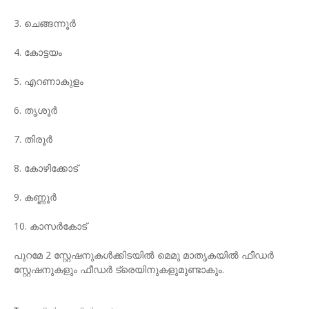
3. ചെങ്ങന്നൂർ
4. കോട്ടയം
5. എറണാകുളം
6. തൃശൂർ
7. തിരൂർ
8. കോഴിക്കോട്
9. കണ്ണൂർ
10. കാസർകോട്
പുറമേ 2 സ്റ്റേഷനുകൾക്കിടയിൽ മെമു മാതൃകയിൽ ഫീഡർ
സ്റ്റേഷനുകളും ഫീഡർ ട്രെയിനുകളുമുണ്ടാകും.