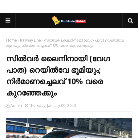
Home
Railway Line
സിൽവർ ലൈനിനായി (വേഗ പാത) റെയിൽവേ
ഭൂമിയും; നിർമാണച്ചെലവ് 10% വരെ കുറഞ്ഞേക്കും
സിൽവർ ലൈനിനായി (വേഗ
പാത) റെയിൽവേ ഭൂമിയും;
നിർമാണച്ചെലവ് 10% വരെ
കുറഞ്ഞേക്കും
Admin
Thursday, January 09, 2020