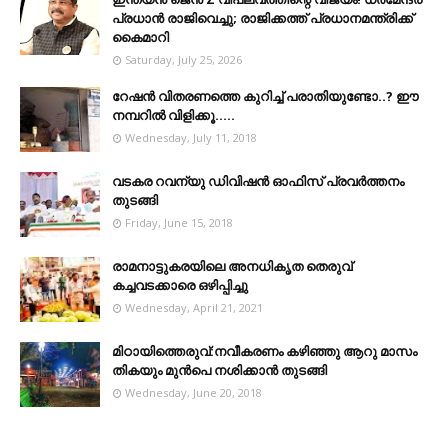
പ്രധാൻ രാജിവെച്ചു; രാജിക്കത്ത് പ്രധാനമന്ത്രിക്ക്
കൈമാറി
Saturday, July 25, 2026
റേഷൻ വിതരണത്തെ കുറിച്ച് പരാതിയുണ്ടോ..? ഈ
നമ്പറില്‍ വിളിക്കൂ.....
Wednesday, July 11, 2018
വടകര റവന്യു ഡിവിഷൻ ഓഫിസ് പ്രവർത്തനം
തുടങ്ങി
Friday, June 15, 2018
രാമനാട്ടുകരയിലെ അനധികൃത തെരുവ്
കച്ചവടക്കാരെ ഒഴിപ്പിച്ചു
Wednesday, April 21, 2021
മിഠായിത്തെരുവ്:നവീകരണം കഴിഞ്ഞു ആറു മാസം
തികയും മുൻപെ നശിക്കാൻ തുടങ്ങി
Wednesday, June 20, 2018