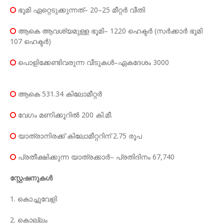
ഭൂമി ഏറ്റെടുക്കുന്നത്– 20–25 മീറ്റർ വീതി
ആകെ ആവശ്യമുള്ള ഭൂമി– 1220 ഹെക്ടർ (സർക്കാർ ഭൂമി
107 ഹെക്ടർ)
പൊളിക്കേണ്ടിവരുന്ന വീടുകൾ–ഏകദേശം 3000
ആകെ 531.34 കിലോമീറ്റർ
വേഗം മണിക്കൂറിൽ 200 കി.മീ.
യാത്രാനിരക്ക് കിലോമീറ്ററിന് 2.75 രൂപ
പ്രതീക്ഷിക്കുന്ന യാത്രക്കാർ– പ്രതിദിനം 67,740
സ്റ്റേഷനുകൾ
1. കൊച്ചുവേളി
2. കൊല്ലം