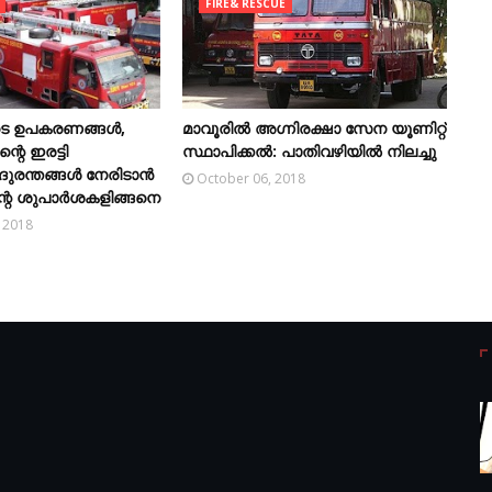
FIRE& RESCUE
ടെ ഉപകരണങ്ങൾ,
മാവൂരിൽ അഗ്നിരക്ഷാ സേന യൂണിറ്റ്
്റെ ഇരട്ടി
സ്ഥാപിക്കൽ: പാതിവഴിയിൽ നിലച്ചു
 ദുരന്തങ്ങൾ നേരിടാൻ
October 06, 2018
റെ ശുപാർശകളിങ്ങനെ
 2018