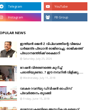
OPULAR NEWS
ഇന്ത്യൻ ജെൻ Z വിപ്ലവത്തിന്റെ വിജയം!
ധർമേന്ദ്ര പ്രധാൻ രാജിവെച്ചു; രാജിക്കത്ത്
പ്രധാനമന്ത്രിക്ക് കൈമാറി
Saturday, July 25, 2026
റേഷൻ വിതരണത്തെ കുറിച്ച്
പരാതിയുണ്ടോ..? ഈ നമ്പറില്‍ വിളിക്കൂ.....
Wednesday, July 11, 2018
വടകര റവന്യു ഡിവിഷൻ ഓഫിസ്
പ്രവർത്തനം തുടങ്ങി
Friday, June 15, 2018
രാമനാട്ടുകരയിലെ അനധികൃത തെരുവ്