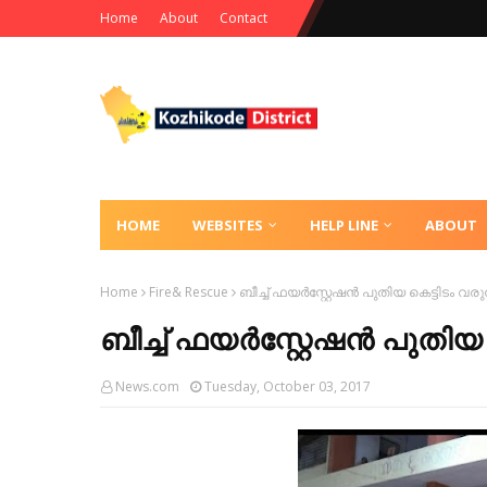
Home
About
Contact
HOME
WEBSITES
HELP LINE
ABOUT
Home
Fire& Rescue
ബീച്ച് ഫയർസ്റ്റേഷൻ പുതിയ കെട്ടിടം വരുന
ബീച്ച് ഫയർസ്റ്റേഷൻ പുതിയ ക
News.com
Tuesday, October 03, 2017