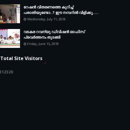
റേഷൻ വിതരണത്തെ കുറിച്ച്
പരാതിയുണ്ടോ..? ഈ നമ്പറില്‍ വിളിക്കൂ.....
Wednesday, July 11, 2018
വടകര റവന്യു ഡിവിഷൻ ഓഫിസ്
പ്രവർത്തനം തുടങ്ങി
Friday, June 15, 2018
Total Site Visitors
3
1
2
3
2
0