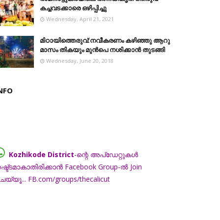
കച്ചവടക്കാരെ ഒഴിപ്പിച്ചു
Wednesday, April 21, 2021
മിഠായിത്തെരുവ്:നവീകരണം കഴിഞ്ഞു ആറു
മാസം തികയും മുൻപെ നശിക്കാൻ തുടങ്ങി
Wednesday, June 20, 2018
NFO
Kozhikode District
-ന്റെ അപ്ഡേറ്റുകൾ
ഷ്ട്ടമാകാതിരിക്കാൻ Facebook Group-ൽ Join
െയ്യൂ... FB.com/groups/thecalicut