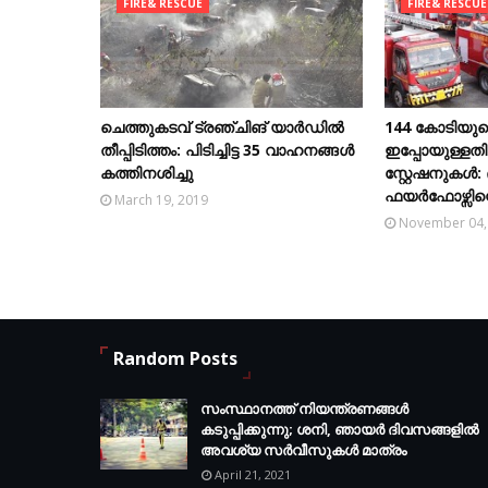
FIRE& RESCUE
FIRE& RESCUE
ചെത്തുകടവ്‌ ട്രഞ്ചിങ്‌ യാർഡിൽ
144 കോടിയു
തീപ്പിടിത്തം: പിടിച്ചിട്ട 35 വാഹനങ്ങൾ
ഇപ്പോയുള്ളതിന
കത്തിനശിച്ചു
സ്റ്റേഷനുകൾ:
ഫയർഫോഴ്സിന്
March 19, 2019
November 04,
Random Posts
സംസ്ഥാനത്ത് നിയന്ത്രണങ്ങള്‍
കടുപ്പിക്കുന്നു; ശനി, ഞായര്‍ ദിവസങ്ങളില്‍
അവശ്യ സര്‍വീസുകള്‍ മാത്രം
April 21, 2021