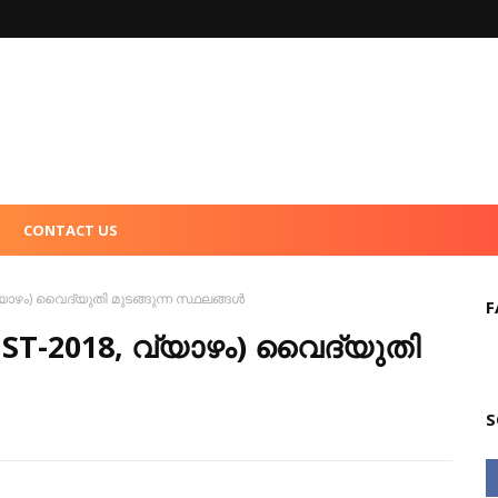
CONTACT US
യാഴം) വൈദ്യുതി മുടങ്ങുന്ന സ്ഥലങ്ങൾ
F
ST-2018, വ്യാഴം) വൈദ്യുതി
S