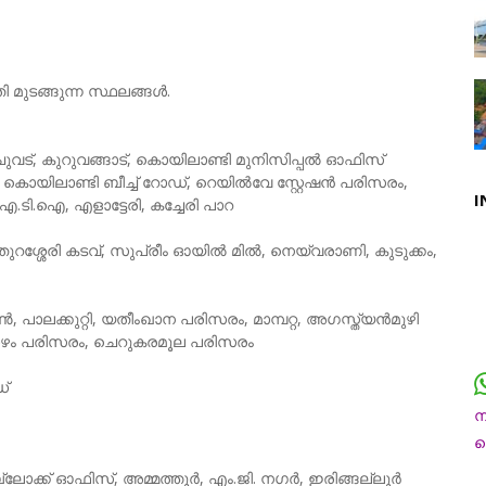
ി മുടങ്ങുന്ന സ്ഥലങ്ങൾ.
വട്, കുറുവങ്ങാട്, കൊയിലാണ്ടി മുനിസിപ്പൽ ഓഫിസ്
ൊയിലാണ്ടി ബീച്ച് റോഡ്, റെയിൽവേ സ്റ്റേഷൻ പരിസരം,
I
ഐ.ടി.ഐ, എളാട്ടേരി, കച്ചേരി പാറ
 തുറശ്ശേരി കടവ്, സുപ്രീം ഓയിൽ മിൽ, നെയ്‌വരാണി, കുടുക്കം,
 പാലക്കുറ്റി, യതീംഖാന പരിസരം, മാമ്പറ്റ, അഗസ്ത്യൻമുഴി
ല താഴം പരിസരം, ചെറുകരമൂല പരിസരം
ഡ്
ന
ച
്ലോക്ക് ഓഫിസ്, അമ്മത്തൂർ, എം.ജി. നഗർ, ഇരിങ്ങല്ലൂർ