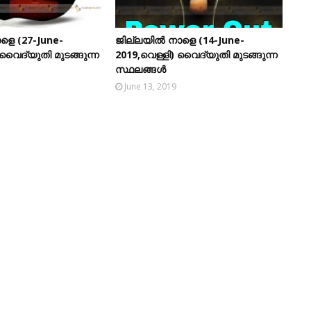
ളെ (27-June-
ജില്ലയിൽ നാളെ (14-June-
 വൈദ്യുതി മുടങ്ങുന്ന
2019,വെള്ളി) വൈദ്യുതി മുടങ്ങുന്ന
സ്ഥലങ്ങൾ
June 13, 2019