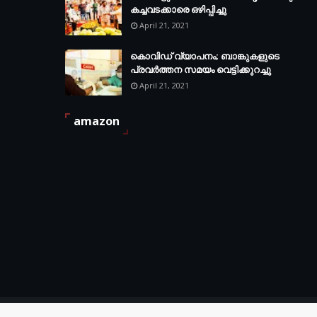
കച്ചവടക്കാരെ ഒഴിപ്പിച്ചു
April 21, 2021
കൊവിഡ് വ്യാപനം; ബാങ്കുകളുടെ
പ്രവർത്തന സമയം വെട്ടിക്കുറച്ചു
April 21, 2021
amazon
Created By
News Kozhikode District
| Managed By
Kozhikode D