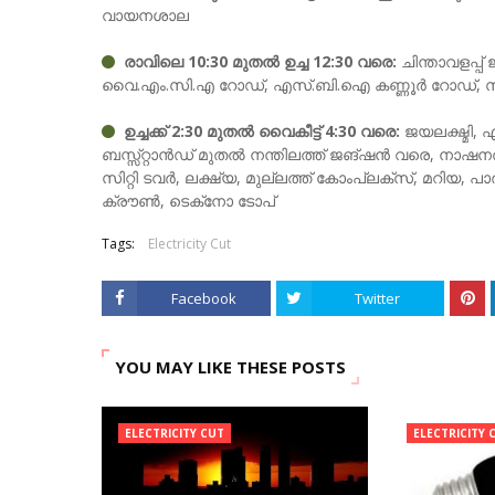
വായനശാല
രാവിലെ 10:30 മുതൽ ഉച്ച 12:30 വരെ:
ചിന്താവളപ്പ് 
വൈ.എം.സി.എ റോഡ്, എസ്.ബി.ഐ കണ്ണൂർ റോഡ്, സിറ്റ
ഉച്ചക്ക് 2:30 മുതൽ വൈകീട്ട് 4:30 വരെ:
ജയലക്ഷ്മി,
ബസ്സ്റ്റാൻഡ് മുതൽ നന്തിലത്ത് ജങ്ഷൻ വരെ, നാഷന
സിറ്റി ടവർ, ലക്ഷ്യ, മുല്ലത്ത് കോംപ്ലക്സ്, മറിയ,
ക്രൗൺ, ടെക്‌നോ ടോപ്
Tags:
Electricity Cut
Facebook
Twitter
YOU MAY LIKE THESE POSTS
ELECTRICITY CUT
ELECTRICITY 