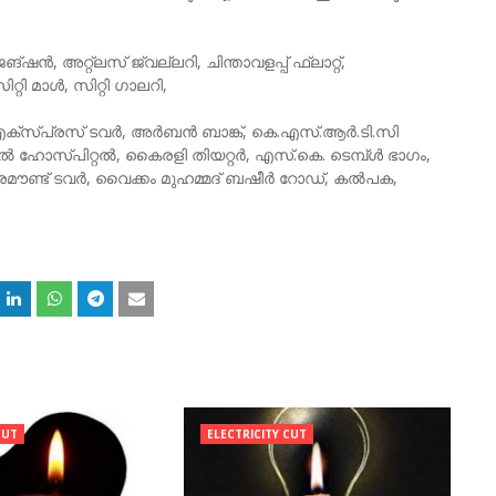
ജങ്ഷൻ, അറ്റ്‌ലസ് ജ്വല്ലറി, ചിന്താവളപ്പ് ഫ്ലാറ്റ്,
ി മാൾ, സിറ്റി ഗാലറി,
 എക്സ്‌പ്രസ് ടവർ, അർബൻ ബാങ്ക്, കെ.എസ്.ആർ.ടി.സി
ൽ ഹോസ്പിറ്റൽ, കൈരളി തിയറ്റർ, എസ്.കെ. ടെമ്പ്ൾ ഭാഗം,
 പാരമൗണ്ട് ടവർ, വൈക്കം മുഹമ്മദ് ബഷീർ റോഡ്, കൽപക,
CUT
ELECTRICITY CUT