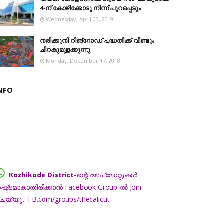
4-ന് കോഴിക്കോടു നിന്ന് പുറപ്പെടും
Wednesday, April 03, 2019
നരിക്കുനി റിങ്റോഡ് പദ്ധതിക്ക് വീണ്ടും
ചിറകുമുളക്കുന്നു
Monday, December 17, 2018
NFO
Kozhikode District
-ന്റെ അപ്ഡേറ്റുകൾ
ഷ്ട്ടമാകാതിരിക്കാൻ Facebook Group-ൽ Join
െയ്യൂ... FB.com/groups/thecalicut