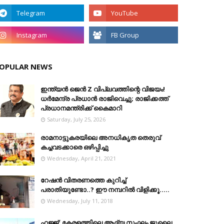
OPULAR NEWS
ഇന്ത്യൻ ജെൻ Z വിപ്ലവത്തിന്റെ വിജയം!
ധർമേന്ദ്ര പ്രധാൻ രാജിവെച്ചു; രാജിക്കത്ത്
പ്രധാനമന്ത്രിക്ക് കൈമാറി
Saturday, July 25, 2026
രാമനാട്ടുകരയിലെ അനധികൃത തെരുവ്
കച്ചവടക്കാരെ ഒഴിപ്പിച്ചു
Wednesday, April 21, 2021
റേഷൻ വിതരണത്തെ കുറിച്ച്
പരാതിയുണ്ടോ..? ഈ നമ്പറില്‍ വിളിക്കൂ.....
Wednesday, July 11, 2018
ഹജ്ജ്: കേരളത്തിലെ ആദ്യ സംഘം ജൂലൈ