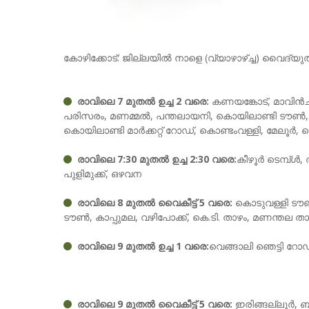
കോഴിക്കോട്: ജില്ലയിൽ നാളെ (വ്യാഴാഴ്ച്ച) വൈദ്യുത
രാവിലെ 7 മുതൽ ഉച്ച 2 വരെ:
കണയങ്കോട്, മാവിൻചു
പരിസരം, മണമ്മൽ, പന്തലായനി, കൊയിലാണ്ടി ടൗൺ, ക
കൊയിലാണ്ടി മാർക്കറ്റ് റോഡ്, കൊണ്ടംവള്ളി, മേലൂർ, 
രാവിലെ 7:30 മുതൽ ഉച്ച 2:30 വരെ:
കീഴൂർ ടെമ്പ്ൾ,
പുളിമുക്ക്, ഒഴവന
രാവിലെ 8 മുതൽ വൈകീട്ട് 5 വരെ:
കൊടുവള്ളി ടൗൺ,
ടൗൺ, കാപ്പുമല, വഴിപോക്ക്‌, കെ.ടി. താഴം, മണന്ത
രാവിലെ 9 മുതൽ ഉച്ച 1 വരെ:
വെങ്ങാലി ഞെട്ടി റോ
രാവിലെ 9 മുതൽ വൈകീട്ട് 5 വരെ:
ഇരിങ്ങല്ലൂർ, ബ