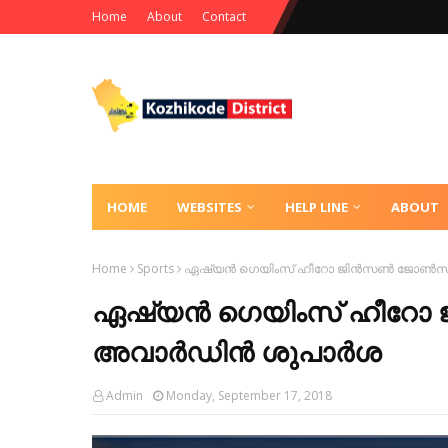
Home
About
Contact
HOME
WEBSITES
HELP LINE
ABOUT
Home
Sports
ഏഷ്യന്‍ ഗെയിംസ് ഹീറോ ജിന്‍സണ്‍ ജോണ്‍
ഏഷ്യന്‍ ഗെയിംസ് ഹീറോ ജ
അവാര്‍ഡിൻ ശുപാർശ
Admin
Monday, September 17, 2018