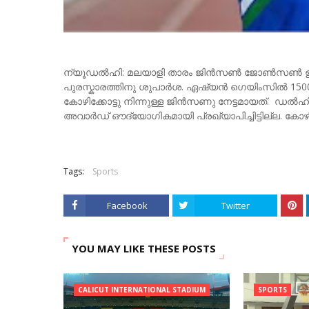
ന്യൂഡല്‍ഹി: മലയാളി താരം ജിന്‍സണ്‍ ജോണ്‍സൺ 
പുരസ്കാരത്തിനു ശുപാർശ. ഏഷ്യന്‍ ഗെയിംസില്‍ 1500 മീ
കോഴിക്കോട്ടു നിന്നുള്ള ജിൻസണു നേട്ടമായത്. ഡൽഹി
അവാർഡ് ഔദ്യോഗികമായി പ്രഖ്യാപിച്ചിട്ടില്ല. കോഴിക്
Tags:
Sports
Facebook
Twitter
YOU MAY LIKE THESE POSTS
CALICUT INTERNATIONAL STADIUM
SPORTS