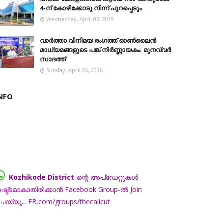
4-ന് കോഴിക്കോടു നിന്ന് പുറപ്പെടും
Wednesday, April 03, 2019
വാർത്താ വിനിമയ രംഗത്ത് ഓൺലൈൻ
മാധ്യമങ്ങളുടെ പങ്ക് നിർണ്ണായകം: മുനവ്വർ
സാദത്ത്
Sunday, April 26, 2026
NFO
Kozhikode District
-ന്റെ അപ്ഡേറ്റുകൾ
ഷ്ട്ടമാകാതിരിക്കാൻ Facebook Group-ൽ Join
െയ്യൂ... FB.com/groups/thecalicut