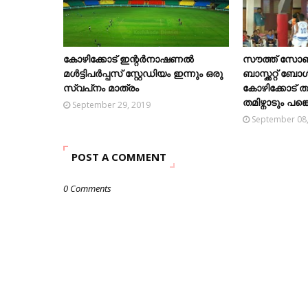
കോഴിക്കോട് ഇന്റര്‍നാഷണല്‍
സൗത്ത് സോണ്‍ 
മള്‍ട്ടിപര്‍പ്പസ് സ്റ്റേഡിയം ഇന്നും ഒരു
ബാസ്ക്കറ്റ് ബോ
സ്വപ്‌നം മാത്രം
കോഴിക്കോട് 
തമിഴ്നാടും പങ്ക
September 29, 2019
September 08
POST A COMMENT
0 Comments