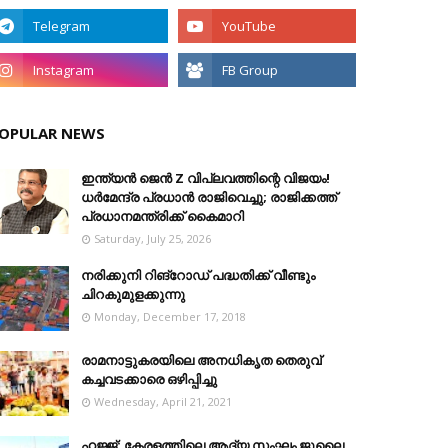
OPULAR NEWS
ഇന്ത്യൻ ജെൻ Z വിപ്ലവത്തിന്റെ വിജയം!
ധർമേന്ദ്ര പ്രധാൻ രാജിവെച്ചു; രാജിക്കത്ത്
പ്രധാനമന്ത്രിക്ക് കൈമാറി
Saturday, July 25, 2026
നരിക്കുനി റിങ്റോഡ് പദ്ധതിക്ക് വീണ്ടും
ചിറകുമുളക്കുന്നു
Monday, December 17, 2018
രാമനാട്ടുകരയിലെ അനധികൃത തെരുവ്
കച്ചവടക്കാരെ ഒഴിപ്പിച്ചു
Wednesday, April 21, 2021
ഹജ്ജ്: കേരളത്തിലെ ആദ്യ സംഘം ജൂലൈ