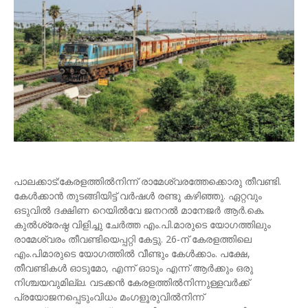
പാലക്കാട്:കേരളത്തിൽനിന്ന് രാമേശ്വരത്തേക്കൊരു തീവണ്ടി.
കേൾക്കാൻ തുടങ്ങിയിട്ട് വർഷൾ രണ്ടു കഴിഞ്ഞു. ഏറ്റവും
ഒടുവിൽ ദക്ഷിണ റെയിൽവേ ജനറൽ മാനേജർ ആർ.കെ.
കുൽശ്രേഷ്ഠ വിളിച്ചു ചേർത്ത എം.പി.മാരുടെ യോഗത്തിലും
രാമേശ്വരം തീവണ്ടിയെപ്പറ്റി കേട്ടു. 26-ന് കേരളത്തിലെ
എം.പിമാരുടെ യോഗത്തിൽ വീണ്ടും കേൾക്കാം. പക്ഷേ,
തീവണ്ടികൾ ഓടുമോ, എന്ന് ഓടും എന്ന് ആർക്കും ഒരു
നിശ്ചയവുമില്ല. വടക്കൻ കേരളത്തിൽനിന്നുള്ളവർക്ക്
പ്രയോജനപ്പെടുംവിധം മംഗളൂരുവിൽനിന്ന്