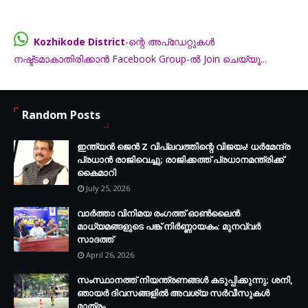
Kozhikode District
-ന്റെ അപ്ഡേറ്റുകൾ
നഷ്ട്ടമാകാതിരിക്കാൻ Facebook Group-ൽ Join ചെയ്യൂ...
FB.com/groups/thecalicut
Random Posts
ഇന്ത്യൻ ജെൻ Z വിപ്ലവത്തിന്റെ വിജയം! ധർമേന്ദ്ര
പ്രധാൻ രാജിവെച്ചു; രാജിക്കത്ത് പ്രധാനമന്ത്രിക്ക്
കൈമാറി
July 25, 2026
വാർത്താ വിനിമയ രംഗത്ത് ഓൺലൈൻ
മാധ്യമങ്ങളുടെ പങ്ക് നിർണ്ണായകം: മുനവ്വർ
സാദത്ത്
April 26, 2026
സംസ്ഥാനത്ത് നിയന്ത്രണങ്ങള്‍ കടുപ്പിക്കുന്നു; ശനി,
ഞായര്‍ ദിവസങ്ങളില്‍ അവശ്യ സര്‍വീസുകള്‍
മാത്രം