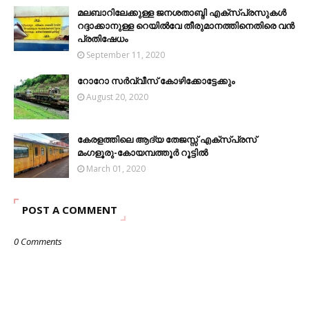
മലബാറിലേക്കുള്ള ജനശതാബ്ദി എക്സ്പ്രസുകൾ
റദ്ദാക്കാനുള്ള റെയിൽവേ തീരുമാനത്തിനെതിരെ വൻ
പ്രതിഷേധം
September 11, 2020
റോറോ സര്‍വ്വീസ് കോഴിക്കോട്ടേക്കും
August 20, 2020
കേരളത്തിലെ ആദ്യ തേജസ്സ് എക്സ്പ്രസ്
മംഗളൂരു-കോയമ്പത്തൂർ റൂട്ടിൽ
March 01, 2020
POST A COMMENT
0 Comments