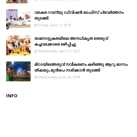
വടകര റവന്യു ഡിവിഷൻ ഓഫിസ് പ്രവർത്തനം
തുടങ്ങി
Friday, June 15, 2018
രാമനാട്ടുകരയിലെ അനധികൃത തെരുവ്
കച്ചവടക്കാരെ ഒഴിപ്പിച്ചു
Wednesday, April 21, 2021
മിഠായിത്തെരുവ്:നവീകരണം കഴിഞ്ഞു ആറു മാസം
തികയും മുൻപെ നശിക്കാൻ തുടങ്ങി
Wednesday, June 20, 2018
INFO