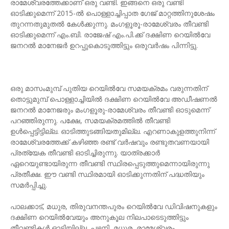
രാമേശ്വരത്തേക്കാണ് ഒരു വണ്ടി. ഇങ്ങനെ ഒരു വണ്ടി
ഓടിക്കുമെന്ന് 2015-ൽ പൊള്ളാച്ചിപ്പാത ഗേജ് മാറ്റത്തിനുശേഷം
തുറന്നതുമുതൽ കേൾക്കുന്നു. മംഗളൂരൂ-രാമേശ്വരം തീവണ്ടി
ഓടിക്കുമെന്ന് എം.ബി. രാജേഷ് എം.പി.ക്ക് ദക്ഷിണ റെയിൽവേ
ജനറൽ മാനേജർ ഉറപ്പുകൊടുത്തിട്ടും ഒരുവർഷം പിന്നിട്ടു.
ഒരു മാസംമുമ്പ് പുതിയ റെയിൽവേ സമയക്രമം വരുന്നതിന്
തൊട്ടുമുമ്പ് പൊള്ളാച്ചിയിൽ ദക്ഷിണ റെയിൽവേ അഡീഷണൽ
ജനറൽ മാനേജരും മംഗളൂരു-രാമേശ്വരം തീവണ്ടി ഓടുമെന്ന്
പറഞ്ഞിരുന്നു. പക്ഷേ, സമയക്രമത്തിൽ തീവണ്ടി
ഉൾപ്പെട്ടിട്ടില്ല. ഓടിത്തുടങ്ങിയതുമില്ല. എറണാകുളത്തുനിന്ന്
രാമേശ്വരത്തേക്ക് കഴിഞ്ഞ രണ്ട് വർഷവും രണ്ടുതവണയായി
പ്രത്യേക തീവണ്ടി ഓടിച്ചിരുന്നു. യാത്രക്കാർ
ഏറെയുണ്ടായിരുന്ന തീവണ്ടി സ്ഥിരപ്പെടുത്തുമെന്നായിരുന്നു
പ്രതീക്ഷ. ഈ വണ്ടി സ്ഥിരമായി ഓടിക്കുന്നതിന് പദ്ധതിയും
സമർപ്പിച്ചു.
പാലക്കാട്, മധുര, തിരുവനന്തപുരം റെയിൽവേ ഡിവിഷനുകളും
ദക്ഷിണ റെയിൽവേയും അനുകൂല നിലപാടെടുത്തിട്ടും
തീവണ്ടികൾ ഓടിയില്ല. പഴനി, മധുര, രാമേശ്വരം,