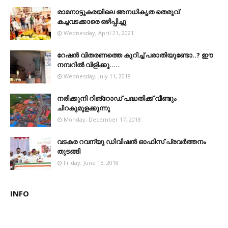
രാമനാട്ടുകരയിലെ അനധികൃത തെരുവ്
കച്ചവടക്കാരെ ഒഴിപ്പിച്ചു
Wednesday, April 21, 2021
റേഷൻ വിതരണത്തെ കുറിച്ച് പരാതിയുണ്ടോ..? ഈ
നമ്പറില്‍ വിളിക്കൂ.....
Wednesday, July 11, 2018
നരിക്കുനി റിങ്റോഡ് പദ്ധതിക്ക് വീണ്ടും
ചിറകുമുളക്കുന്നു
Monday, December 17, 2018
വടകര റവന്യു ഡിവിഷൻ ഓഫിസ് പ്രവർത്തനം
തുടങ്ങി
Friday, June 15, 2018
INFO