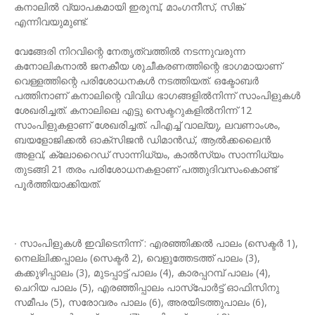
കനാലിൽ വ്യാപകമായി ഇരുമ്പ്, മാംഗനീസ്, സിങ്ക്
എന്നിവയുമുണ്ട്.
വേങ്ങേരി നിറവിന്റെ നേതൃത്വത്തിൽ നടന്നുവരുന്ന
കനോലികനാൽ ജനകീയ ശുചീകരണത്തിന്റെ ഭാഗമായാണ്
വെള്ളത്തിന്റെ പരിശോധനകൾ നടത്തിയത്. ഒക്ടോബർ
പത്തിനാണ് കനാലിന്റെ വിവിധ ഭാഗങ്ങളിൽനിന്ന് സാംപിളുകൾ
ശേഖരിച്ചത്. കനാലിലെ എട്ടു സെക്ടറുകളിൽനിന്ന് 12
സാംപിളുകളാണ് ശേഖരിച്ചത്. പിഎച്ച് വാല്യു, ലവണാംശം,
ബയളോജിക്കൽ ഓക്സിജൻ ഡിമാൻഡ്, ആൽക്കലൈൻ
അളവ്, ക്ലോറൈഡ് സാന്നിധ്യം, കാൽസ്യം സാന്നിധ്യം
തുടങ്ങി 21 തരം പരിശോധനകളാണ് പത്തുദിവസംകൊണ്ട്
പൂർത്തിയാക്കിയത്.
∙ സാംപിളുകൾ ഇവിടെനിന്ന് : എരഞ്ഞിക്കൽ പാലം (സെക്ടർ 1),
നെല്ലിക്കപ്പാലം (സെക്ടർ 2), വെളുത്തേടത്ത് പാലം (3),
കക്കുഴിപ്പാലം (3), മുടപ്പാട്ട് പാലം (4), കാരപ്പറമ്പ് പാലം (4),
ചെറിയ പാലം (5), എരഞ്ഞിപ്പാലം പാസ്പോർട്ട് ഓഫിസിനു
സമീപം (5), സരോവരം പാലം (6), അരയിടത്തുപാലം (6),