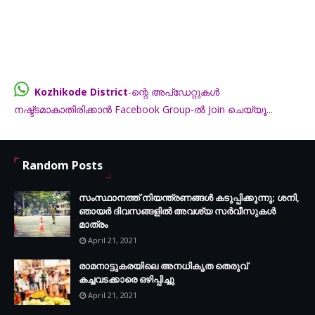
Kozhikode District
-ന്റെ അപ്ഡേറ്റുകൾ
നഷ്ട്ടമാകാതിരിക്കാൻ Facebook Group-ൽ Join ചെയ്യൂ...
FB.com/groups/thecalicut
Random Posts
സംസ്ഥാനത്ത് നിയന്ത്രണങ്ങള്‍ കടുപ്പിക്കുന്നു; ശനി,
ഞായര്‍ ദിവസങ്ങളില്‍ അവശ്യ സര്‍വീസുകള്‍
മാത്രം
April 21, 2021
രാമനാട്ടുകരയിലെ അനധികൃത തെരുവ്
കച്ചവടക്കാരെ ഒഴിപ്പിച്ചു
April 21, 2021