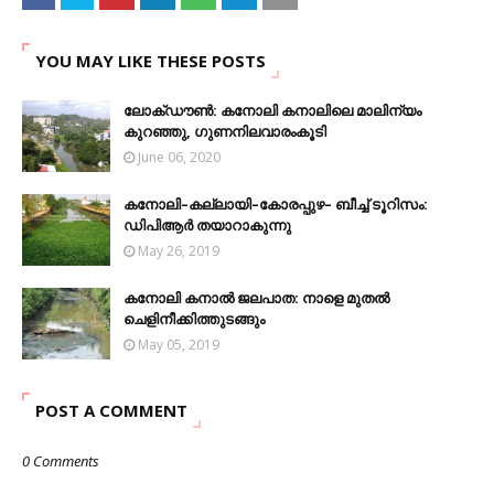
YOU MAY LIKE THESE POSTS
ലോക്ഡൗൺ: കനോലി കനാലിലെ മാലിന്യം
കുറഞ്ഞു, ഗുണനിലവാരംകൂടി
June 06, 2020
കനോലി–കല്ലായി–കോരപ്പുഴ–‌ ബീച്ച് ടൂറിസം:
ഡിപിആർ തയാറാകുന്നു
May 26, 2019
കനോലി കനാൽ ജലപാത: നാളെ മുതൽ
ചെളിനീക്കിത്തുടങ്ങും
May 05, 2019
POST A COMMENT
0 Comments