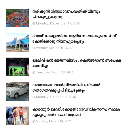
നരിക്കുനി റിങ്റോഡ് പദ്ധതിക്ക് വീണ്ടും
ചിറകുമുളക്കുന്നു
Monday, December 17, 2018
ഹജ്ജ്: കേരളത്തിലെ ആദ്യ സംഘം ജൂലൈ 4-ന്
കോഴിക്കോടു നിന്ന് പുറപ്പെടും
Wednesday, April 03, 2019
ടെലിവിഷന്‍ ജേര്‍ണലിസം : കെല്‍ട്രോണ്‍ അപേക്ഷ
ക്ഷണിച്ചു
Tuesday, March 23, 2021
പഴയവാഹനങ്ങള്‍ നിരത്തിലിറക്കിയാല്‍
ഗതാഗതവകുപ്പ് പിടിച്ചെടുക്കും
Monday, October 08, 2018
കാരന്തൂർ-മെഡി.കോളജ് റോഡ് വികസനം; സ്ഥലം
ഏറ്റെടുക്കൽ നടപടി തുടങ്ങി
Sunday, March 14, 2021