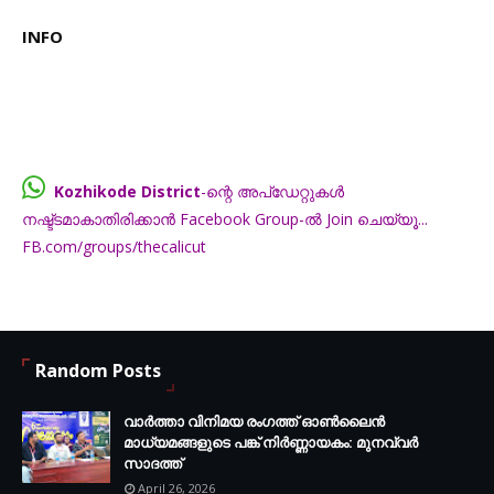
INFO
Kozhikode District
-ന്റെ അപ്ഡേറ്റുകൾ
നഷ്ട്ടമാകാതിരിക്കാൻ Facebook Group-ൽ Join ചെയ്യൂ...
FB.com/groups/thecalicut
Random Posts
വാർത്താ വിനിമയ രംഗത്ത് ഓൺലൈൻ
മാധ്യമങ്ങളുടെ പങ്ക് നിർണ്ണായകം: മുനവ്വർ
സാദത്ത്
April 26, 2026