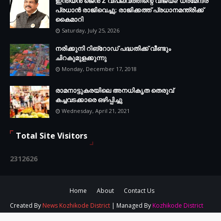
ഇന്ത്യൻ ജെൻ Z വിപ്ലവത്തിന്റെ വിജയം! ധർമേന്ദ്ര
പ്രധാൻ രാജിവെച്ചു; രാജിക്കത്ത് പ്രധാനമന്ത്രിക്ക്
കൈമാറി
Saturday, July 25, 2026
നരിക്കുനി റിങ്റോഡ് പദ്ധതിക്ക് വീണ്ടും
ചിറകുമുളക്കുന്നു
Monday, December 17, 2018
രാമനാട്ടുകരയിലെ അനധികൃത തെരുവ്
കച്ചവടക്കാരെ ഒഴിപ്പിച്ചു
Wednesday, April 21, 2021
Total Site Visitors
2
3
1
2
6
2
6
Home
About
Contact Us
Created By
News Kozhikode District
| Managed By
Kozhikode District