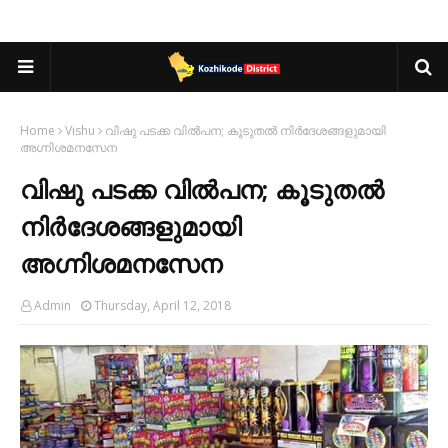
Home
Vishu
വിഷു പടക്ക വിൽപന; കൂടുതൽ നിർദേശങ്ങളുമായി
അഗ്നിശമനസേന
വിഷു പടക്ക വിൽപന; കൂടുതൽ
നിർദേശങ്ങളുമായി
അഗ്നിശമനസേന
Admin
Thursday, April 12, 2018