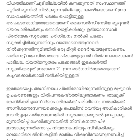
വിധത്തിലാണ് ചൂട് ജില്ലയിൽ കനക്കുന്നത്. സംസ്ഥാനത്ത്
ചൂടിൽ മുന്നിൽ നിൽക്കുന്ന ജില്ലയും കോഴിക്കോടാണ്. ഈ
സാഹചര്യത്തിൽ പടക്കം പൊട്ടിയുള്ള
അപകടസാധ്യതയേറെയാണ്. ലൈസൻസ് നേടിയ മുഴുവൻ
വ്യാപാരികൾക്കും തൊഴിലാളികൾക്കും ഉദ്യോഗസ്ഥർ
പ്രത്യേക സുരക്ഷാ പരിശീലനം നൽകി. പടക്കം
സൂക്ഷിച്ചിരിക്കുന്നതിനും വാങ്ങാനെത്തുന്നവർ
നിൽക്കുന്നതിനുമിടയിൽ ഒരു മീറ്റർ ദൈർഘ്യമുണ്ടാകണം.
പതിനെട്ട് വയസിൽ താഴെ പ്രായമുള്ളവർ വിൽപനക്കാരാകാൻ
പാടില്ല. വ്യത്യസ്തതരം പടക്കങ്ങൾ ഇടകലർത്തി
സൂക്ഷിക്കരുത്. ഇങ്ങനെ 21 ഇന മാർഗനിർദേശങ്ങളാണ്
കച്ചവടക്കാർക്കായി നൽകിയിട്ടുള്ളത്.
ഇതോടൊപ്പം അഗ്നിബാധ പ്രതിരോധിക്കുന്നതിനുള്ള മുഴുവൻ
ഉപകരണങ്ങളും വിൽപനകേന്ദ്രത്തിലുണ്ടാകണം. താലൂക്ക്
കേന്ദ്രീകരിച്ചാണ് വ്യാപാരികൾക്ക് പരിശീലനം നൽകിയത്.
അഗ്നിശമനസേനയ്ക്കൊപ്പം പൊലീസ് റവന്യൂ അധികാരികൾ
ഇടവിട്ടുള്ള പരിശോധനയിൽ സുരക്ഷാക്കരുതൽ ഉറപ്പാക്കും.
മുന്നറിയിപ്പ് ലംഘിക്കുന്നവരിൽ നിന്ന് കനത്ത പിഴ
ഈടാക്കുന്നതിനൊപ്പം നിയമനടപടിയും സ്വീകരിക്കും.
മലബാറിലെ ജില്ലകളിൽ മാത്രം വിഷുവിനോടനുബന്ധിച്ച്