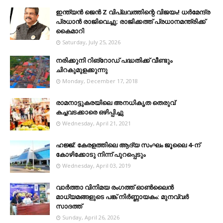
ഇന്ത്യൻ ജെൻ Z വിപ്ലവത്തിന്റെ വിജയം! ധർമേന്ദ്ര
പ്രധാൻ രാജിവെച്ചു; രാജിക്കത്ത് പ്രധാനമന്ത്രിക്ക്
കൈമാറി
Saturday, July 25, 2026
നരിക്കുനി റിങ്റോഡ് പദ്ധതിക്ക് വീണ്ടും
ചിറകുമുളക്കുന്നു
Monday, December 17, 2018
രാമനാട്ടുകരയിലെ അനധികൃത തെരുവ്
കച്ചവടക്കാരെ ഒഴിപ്പിച്ചു
Wednesday, April 21, 2021
ഹജ്ജ്: കേരളത്തിലെ ആദ്യ സംഘം ജൂലൈ 4-ന്
കോഴിക്കോടു നിന്ന് പുറപ്പെടും
Wednesday, April 03, 2019
വാർത്താ വിനിമയ രംഗത്ത് ഓൺലൈൻ
മാധ്യമങ്ങളുടെ പങ്ക് നിർണ്ണായകം: മുനവ്വർ
സാദത്ത്
Sunday, April 26, 2026