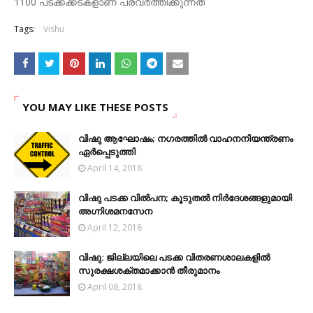
1100 പടക്കക്കടകളാണ് പ്രവർത്തിക്കുന്നത്
Tags:
Vishu
YOU MAY LIKE THESE POSTS
വിഷു ആഘോഷം; നഗരത്തിൽ വാഹനനിയന്ത്രണം
ഏര്‍പ്പെടുത്തി
April 14, 2018
വിഷു പടക്ക വിൽപന; കൂടുതൽ നിർദേശങ്ങളുമായി
അഗ്നിശമനസേന
April 12, 2018
വിഷു: ജില്ലയിലെ പടക്ക വിതരണശാലകളില്‍
സുരക്ഷശക്തമാക്കാന്‍ തീരുമാനം
April 08, 2018