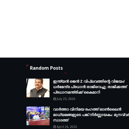
Random Posts
ഇന്ത്യൻ ജെൻ Z വിപ്ലവത്തിന്റെ വിജയം!
ധർമേന്ദ്ര പ്രധാൻ രാജിവെച്ചു; രാജിക്കത്ത്
പ്രധാനമന്ത്രിക്ക് കൈമാറി
July 25, 2026
വാർത്താ വിനിമയ രംഗത്ത് ഓൺലൈൻ
മാധ്യമങ്ങളുടെ പങ്ക് നിർണ്ണായകം: മുനവ്വ
സാദത്ത്
April 26, 2026