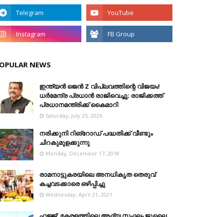
OPULAR NEWS
ഇന്ത്യൻ ജെൻ Z വിപ്ലവത്തിന്റെ വിജയം!
ധർമേന്ദ്ര പ്രധാൻ രാജിവെച്ചു; രാജിക്കത്ത്
പ്രധാനമന്ത്രിക്ക് കൈമാറി
Saturday, July 25, 2026
നരിക്കുനി റിങ്റോഡ് പദ്ധതിക്ക് വീണ്ടും
ചിറകുമുളക്കുന്നു
Monday, December 17, 2018
രാമനാട്ടുകരയിലെ അനധികൃത തെരുവ്
കച്ചവടക്കാരെ ഒഴിപ്പിച്ചു
Wednesday, April 21, 2021
ഹജ്ജ്: കേരളത്തിലെ ആദ്യ സംഘം ജൂലൈ