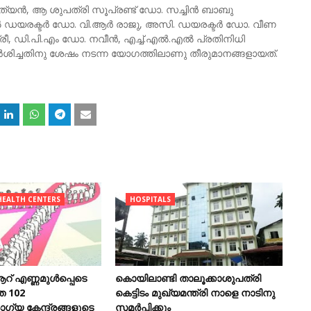
്യന്‍, ആ ശുപത്രി സൂപ്രണ്ട് ഡോ. സച്ചിന്‍ ബാബു
ന
യരക്ടര്‍ ഡോ. വി.ആര്‍ രാജു, അസി. ഡയരക്ടര്‍ ഡോ. വീണ
ച
 ഡി.പി.എം ഡോ. നവീന്‍, എച്ച്.എല്‍.എല്‍ പ്രതിനിധി
ര്‍ശിച്ചതിനു ശേഷം നടന്ന യോഗത്തിലാണു തീരുമാനങ്ങളായത്.
EALTH CENTERS
HOSPITALS
റ് എണ്ണമുൾപ്പെടെ
കൊയിലാണ്ടി താലൂക്കാശുപത്രി
െ 102
കെട്ടിടം മുഖ്യമന്ത്രി നാളെ നാടിനു
്യ കേന്ദ്രങ്ങളുടെ
സമർപ്പിക്കും