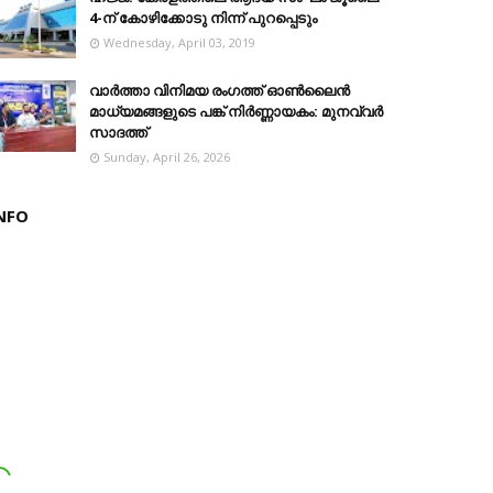
4-ന് കോഴിക്കോടു നിന്ന് പുറപ്പെടും
Wednesday, April 03, 2019
വാർത്താ വിനിമയ രംഗത്ത് ഓൺലൈൻ
മാധ്യമങ്ങളുടെ പങ്ക് നിർണ്ണായകം: മുനവ്വർ
സാദത്ത്
Sunday, April 26, 2026
NFO