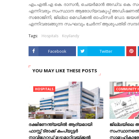
എം.എല്‍.എ കെ. ദാസന്‍, ചെയര്‍മാന്‍ അഡ്വ. കെ. സത
എന്നിവരും സംസ്ഥാന ആരോഗ്യവകുപ്പ് അഡിഷണല്‍ ഡ
സരോജിനി, ജില്ലാ മെഡിക്കല്‍ ഓഫിസര്‍ ഡോ. ജയശ്രീ,
എന്നിവരടങ്ങുന്ന സംഘവും ചേര്‍ന്ന് ആശുപത്രി സന്ദ
Tags:
Hospitals
Koyilandy
Facebook
Twitter
YOU MAY LIKE THESE POSTS
HOSPITALS
COMMUNITY H
ദക്ഷിണേന്ത്യയിൽ ആദ്യമായി
ജില്ലയിലെ ആ
ഫാസ്റ്റ് ട്രാക്ക് കംപ്യൂട്ടർ
സംസ്ഥാനത്ത
നാവിഗേറ്റഡ് മുട്ടുമാറ്റിവയ്ക്കൽ
സാമൂഹികാരോഗ