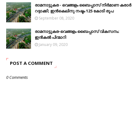
രാമനാട്ടുകര - വെങ്ങളം ബൈപ്പാസ് നിര്‍മാണ കരാര്‍
റദ്ദാക്കി; ഇന്‍കെലിനു നഷ്ടം 125 കോടി രൂപ
September 08, 2020
രാമനാട്ടുകര-വെങ്ങളം ബൈപ്പാസ് വികസനം:
ഇൻകൽ പിന്മാറി
January 09, 2020
POST A COMMENT
0 Comments