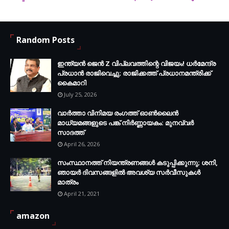
നഷ്ട്ടമാകാതിരിക്കാൻ Facebook Group-ൽ Join ചെയ്യൂ...
FB.com/groups/thecalicut
Random Posts
ഇന്ത്യൻ ജെൻ Z വിപ്ലവത്തിന്റെ വിജയം! ധർമേന്ദ്ര
പ്രധാൻ രാജിവെച്ചു; രാജിക്കത്ത് പ്രധാനമന്ത്രിക്ക്
കൈമാറി
July 25, 2026
വാർത്താ വിനിമയ രംഗത്ത് ഓൺലൈൻ
മാധ്യമങ്ങളുടെ പങ്ക് നിർണ്ണായകം: മുനവ്വർ
സാദത്ത്
April 26, 2026
സംസ്ഥാനത്ത് നിയന്ത്രണങ്ങള്‍ കടുപ്പിക്കുന്നു; ശനി,
ഞായര്‍ ദിവസങ്ങളില്‍ അവശ്യ സര്‍വീസുകള്‍
മാത്രം
April 21, 2021
amazon