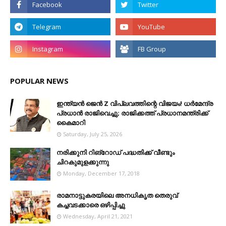
POPULAR NEWS
ഇന്ത്യൻ ജെൻ Z വിപ്ലവത്തിന്റെ വിജയം! ധർമേന്ദ്ര
പ്രധാൻ രാജിവെച്ചു; രാജിക്കത്ത് പ്രധാനമന്ത്രിക്ക്
കൈമാറി
Saturday, July 25, 2026
നരിക്കുനി റിങ്റോഡ് പദ്ധതിക്ക് വീണ്ടും
ചിറകുമുളക്കുന്നു
Monday, December 17, 2018
രാമനാട്ടുകരയിലെ അനധികൃത തെരുവ്
കച്ചവടക്കാരെ ഒഴിപ്പിച്ചു
Wednesday, April 21, 2021