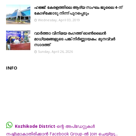
ഹജ്ജ്: കേരളത്തിലെ ആദ്യ സംഘം ജൂലൈ 4-ന്
കോഴിക്കോടു നിന്ന് പുറപ്പെടും
Wednesday, April 03, 2019
വാർത്താ വിനിമയ രംഗത്ത് ഓൺലൈൻ
മാധ്യമങ്ങളുടെ പങ്ക് നിർണ്ണായകം: മുനവ്വർ
സാദത്ത്
Sunday, April 26, 2026
INFO
Kozhikode District
-ന്റെ അപ്ഡേറ്റുകൾ