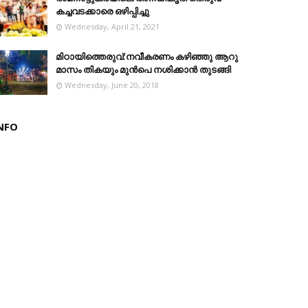
കച്ചവടക്കാരെ ഒഴിപ്പിച്ചു
Wednesday, April 21, 2021
മിഠായിത്തെരുവ്:നവീകരണം കഴിഞ്ഞു ആറു
മാസം തികയും മുൻപെ നശിക്കാൻ തുടങ്ങി
Wednesday, June 20, 2018
NFO