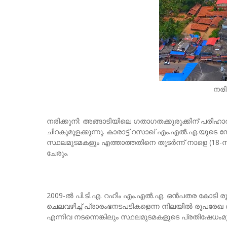
നരി
നരിക്കുനി: അങ്ങാടിയിലെ ഗതാഗതക്കുരുക്കിന് പരിഹാരമാ
ചിറകുമുളക്കുന്നു. കാരാട്ട് റസാഖ് എം.എൽ.എ.യുടെ
സ്ഥലമുടമകളും എത്താത്തതിനെ തുടർന്ന് നാളെ (18-ന
ചേരും.
2009-ൽ പി.ടി.എ. റഹീം എം.എൽ.എ. ഒൻപതര കോടി രൂപയ
ചെലവഴിച്ച് പ്രാരംഭനടപടികളെന്ന നിലയിൽ രൂപരേഖ
എന്നിവ നടന്നെങ്കിലും സ്ഥലമുടമകളുടെ പ്രതിഷേധംമ