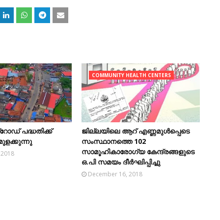
ന
ച
COMMUNITY HEALTH CENTERS
്റോഡ് പദ്ധതിക്ക്
ജില്ലയിലെ ആറ് എണ്ണമുൾപ്പെടെ
ുളക്കുന്നു
സംസ്ഥാനത്തെ 102
സാമൂഹികാരോഗ്യ കേന്ദ്രങ്ങളുടെ
 2018
ഒ.പി സമയം ദീർഘിപ്പിച്ചു
December 16, 2018