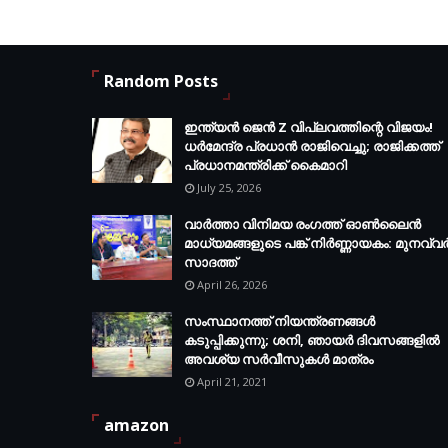
Random Posts
ഇന്ത്യൻ ജെൻ Z വിപ്ലവത്തിന്റെ വിജയം!
ധർമേന്ദ്ര പ്രധാൻ രാജിവെച്ചു; രാജിക്കത്ത്
പ്രധാനമന്ത്രിക്ക് കൈമാറി
July 25, 2026
വാർത്താ വിനിമയ രംഗത്ത് ഓൺലൈൻ
മാധ്യമങ്ങളുടെ പങ്ക് നിർണ്ണായകം: മുനവ്വ
സാദത്ത്
April 26, 2026
സംസ്ഥാനത്ത് നിയന്ത്രണങ്ങള്‍
കടുപ്പിക്കുന്നു; ശനി, ഞായര്‍ ദിവസങ്ങളില്‍
അവശ്യ സര്‍വീസുകള്‍ മാത്രം
April 21, 2021
amazon