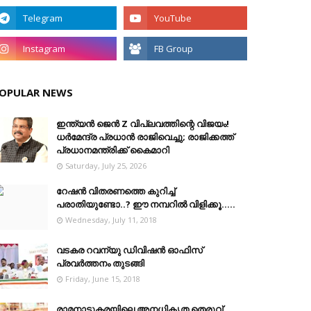
OPULAR NEWS
ഇന്ത്യൻ ജെൻ Z വിപ്ലവത്തിന്റെ വിജയം!
ധർമേന്ദ്ര പ്രധാൻ രാജിവെച്ചു; രാജിക്കത്ത്
പ്രധാനമന്ത്രിക്ക് കൈമാറി
Saturday, July 25, 2026
റേഷൻ വിതരണത്തെ കുറിച്ച്
പരാതിയുണ്ടോ..? ഈ നമ്പറില്‍ വിളിക്കൂ.....
Wednesday, July 11, 2018
വടകര റവന്യു ഡിവിഷൻ ഓഫിസ്
പ്രവർത്തനം തുടങ്ങി
Friday, June 15, 2018
രാമനാട്ടുകരയിലെ അനധികൃത തെരുവ്