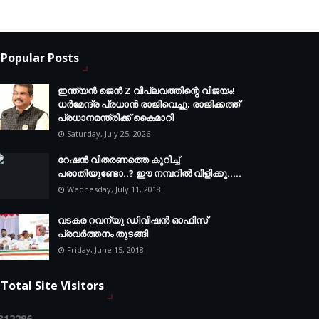
Popular Posts
ഇന്ത്യൻ ജെൻ Z വിപ്ലവത്തിന്റെ വിജയം!
ധർമേന്ദ്ര പ്രധാൻ രാജിവെച്ചു; രാജിക്കത്ത്
പ്രധാനമന്ത്രിക്ക് കൈമാറി
Saturday, July 25, 2026
റേഷൻ വിതരണത്തെ കുറിച്ച്
പരാതിയുണ്ടോ..? ഈ നമ്പറില്‍ വിളിക്കൂ.....
Wednesday, July 11, 2018
വടകര റവന്യു ഡിവിഷൻ ഓഫിസ്
പ്രവർത്തനം തുടങ്ങി
Friday, June 15, 2018
Total Site Visitors
3
1
2
2
9
6