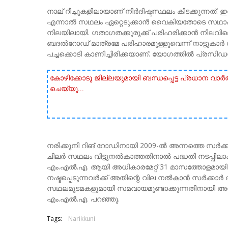
നാല് റീച്ചുകളിലായാണ് നിർദിഷ്ടസ്ഥലം കിടക്കുന്നത്. 
എന്നാൽ സഥലം ഏറ്റെടുക്കാൻ വൈകിയതോടെ സഥാപി
നിലയിലായി. ഗതാഗതക്കുരുക്ക് പരിഹരിക്കാൻ നിലവി
ബദൽറോഡ് മാത്രമേ പരിഹാരമുള്ളൂവെന്ന് നാട്ടുകാർ സമ
പച്ചക്കൊടി കാണിച്ചിരിക്കയാണ്. യോഗത്തിൽ പ്രസിഡന
കോഴിക്കോടു ജില്ലയുമായി ബന്ധപ്പെട്ട പ്രധാന വാ
ചെയ്യൂ...
നരിക്കുനി റിങ്‌ റോഡിനായി 2009-ൽ അന്നത്തെ സർക്
ചിലർ സഥലം വിട്ടുനൽകാത്തതിനാൽ പദ്ധതി നടപ്പിലാക്
എം.എൽ.എ. ആയി അധികാരമേറ്റ് 31 മാസത്തോളമായി ന
നഷ്ടപ്പെടുന്നവർക്ക് അതിന്റെ വില നൽകാൻ സർക്കാർ 
സഥലമുടമകളുമായി സമവായമുണ്ടാക്കുന്നതിനായി അവസാന
എം.എൽ.എ. പറഞ്ഞു.
Tags:
Narikkuni