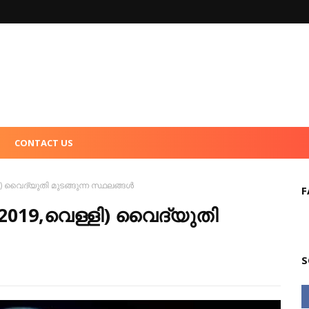
CONTACT US
ി) വൈദ്യുതി മുടങ്ങുന്ന സ്ഥലങ്ങൾ
F
-2019,വെള്ളി) വൈദ്യുതി
S