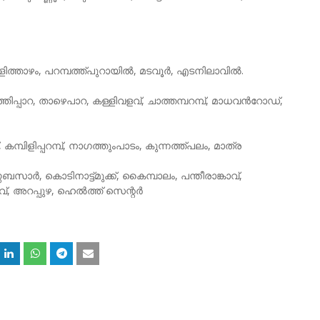
പള്ളിത്താഴം, പറമ്പത്ത്പുറായിൽ, മടവൂർ, എടനിലാവിൽ.
ത്തിപ്പാറ, താഴെപാറ, കള്ളിവളവ്, ചാത്തമ്പറമ്പ്, മാധവൻറോഡ്,
ന്, കമ്പിളിപ്പറമ്പ്, നാഗത്തുംപാടം, കുന്നത്ത്പലം, മാത്ര
ബസാർ, കൊടിനാട്ട്മുക്ക്, കൈമ്പാലം, പന്തീരാങ്കാവ്,
്, അറപ്പുഴ, ഹെൽത്ത് സെന്റർ