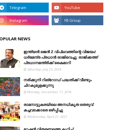
OPULAR NEWS
ഇന്ത്യൻ ജെൻ Z വിപ്ലവത്തിന്റെ വിജയം!
ധർമേന്ദ്ര പ്രധാൻ രാജിവെച്ചു; രാജിക്കത്ത്
പ്രധാനമന്ത്രിക്ക് കൈമാറി
Saturday, July 25, 2026
നരിക്കുനി റിങ്റോഡ് പദ്ധതിക്ക് വീണ്ടും
ചിറകുമുളക്കുന്നു
Monday, December 17, 2018
രാമനാട്ടുകരയിലെ അനധികൃത തെരുവ്
കച്ചവടക്കാരെ ഒഴിപ്പിച്ചു
Wednesday, April 21, 2021
റേഷൻ വിതരണത്തെ കുറിച്ച്