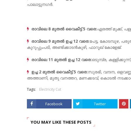
പാലാട്ടുനഗർ.
രാവിലെ 8 മുതൽ വൈകീട്ട് 5 വരെ:
ഏരത്ത് മുക്ക്, 
രാവിലെ 9 മുതൽ ഉച്ച 12 വരെ:
പേട്ട, കോടമ്പുഴ, പരു
കുറുപ്പുംപടി, അണ്ടിക്കാടൻകുഴി, ഫാറൂഖ്‌ കോളേജ്.
രാവിലെ 11 മുതൽ ഉച്ച 12 വരെ:
ഒടുമ്പ്ര, കള്ളിക്കുന്
ഉച്ച 2 മുതൽ വൈകീട്ട് 5 വരെ:
സുരഭി, വന്ദന, ഒളവണ്ണ
അത്താണി, മുതു വനത്തറ, മണക്കടവ്, കൊടൽ നടക്കാവ
Tags:
Electricity Cut
Facebook
Twitter
YOU MAY LIKE THESE POSTS