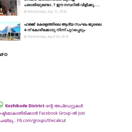
പരാതിയുണ്ടോ..? ഈ നമ്പറില്‍ വിളിക്കൂ.....
Wednesday, July 11, 2018
ഹജ്ജ്: കേരളത്തിലെ ആദ്യ സംഘം ജൂലൈ
4-ന് കോഴിക്കോടു നിന്ന് പുറപ്പെടും
Wednesday, April 03, 2019
NFO
Kozhikode District
-ന്റെ അപ്ഡേറ്റുകൾ
ഷ്ട്ടമാകാതിരിക്കാൻ Facebook Group-ൽ Join
െയ്യൂ... FB.com/groups/thecalicut