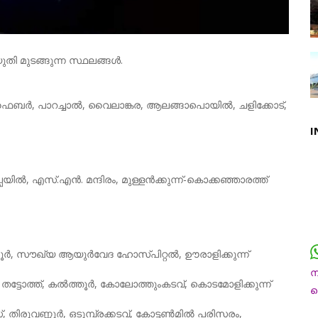
തി മുടങ്ങുന്ന സ്ഥലങ്ങൾ.
ഫൈബർ, പാറച്ചാൽ, വൈലാങ്കര, ആലങ്ങാപൊയിൽ, ചളിക്കോട്,
I
മേപ്പയിൽ, എസ്.എൻ. മന്ദിരം, മുള്ളൻക്കുന്ന്-കൊക്കഞ്ഞാരത്ത്
്നൂർ, സൗഖ്യ ആയുർവേദ ഹോസ്പിറ്റൽ, ഊരാളിക്കുന്ന്
തട്ടോത്ത്, കൽത്തൂർ, കോലോത്തുംകടവ്, കൊടമോളിക്കുന്ന്
ന
ച
, തിരുവണ്ണൂർ, ഒടുമ്പ്രക്കടവ്, കോട്ടൺമിൽ പരിസരം,