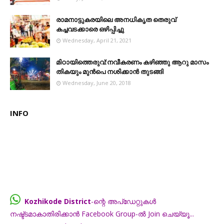
രാമനാട്ടുകരയിലെ അനധികൃത തെരുവ്
കച്ചവടക്കാരെ ഒഴിപ്പിച്ചു
Wednesday, April 21, 2021
മിഠായിത്തെരുവ്:നവീകരണം കഴിഞ്ഞു ആറു മാസം
തികയും മുൻപെ നശിക്കാൻ തുടങ്ങി
Wednesday, June 20, 2018
INFO
Kozhikode District
-ന്റെ അപ്ഡേറ്റുകൾ
നഷ്ട്ടമാകാതിരിക്കാൻ Facebook Group-ൽ Join ചെയ്യൂ...