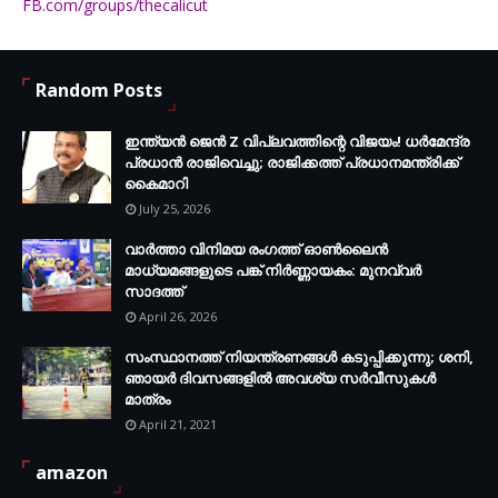
FB.com/groups/thecalicut
Random Posts
ഇന്ത്യൻ ജെൻ Z വിപ്ലവത്തിന്റെ വിജയം! ധർമേന്ദ്ര
പ്രധാൻ രാജിവെച്ചു; രാജിക്കത്ത് പ്രധാനമന്ത്രിക്ക്
കൈമാറി
July 25, 2026
വാർത്താ വിനിമയ രംഗത്ത് ഓൺലൈൻ
മാധ്യമങ്ങളുടെ പങ്ക് നിർണ്ണായകം: മുനവ്വർ
സാദത്ത്
April 26, 2026
സംസ്ഥാനത്ത് നിയന്ത്രണങ്ങള്‍ കടുപ്പിക്കുന്നു; ശനി,
ഞായര്‍ ദിവസങ്ങളില്‍ അവശ്യ സര്‍വീസുകള്‍
മാത്രം
April 21, 2021
amazon