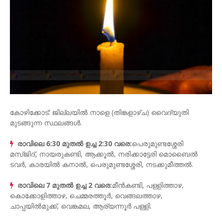
കോഴിക്കോട്: ജില്ലയിൽ നാളെ (തിങ്കളാഴ്ച) വൈദ്യുതി
മുടങ്ങുന്ന സ്ഥലങ്ങൾ.
രാവിലെ 6:30 മുതൽ ഉച്ച 2:30 വരെ:
പെരുമുണ്ടശ്ശേരി
മസ്ജിദ്, നായരുകണ്ടി, ആക്കൂൽ, നരിക്കാട്ടേരി മൊബൈൽ
ടവർ, കാരയിൽ കനാൽ, പെരുമുണ്ടശ്ശേരി, നടക്കുമീത്തൽ.
രാവിലെ 7 മുതൽ ഉച്ച 2 വരെ:
മീൻകണ്ടി, പള്ളിത്താഴ,
കൊക്കോളിത്താഴ, ചെമ്മരത്തൂർ, വെങ്ങലത്താഴ,
ചാപ്പയിൽമുക്ക്, വെങ്കമല, ആര്യന്നൂർ പള്ളി.