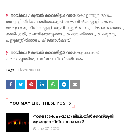
രാവിലെ 7 മുതൽ വൈകീട്ട് 3 വരെ:
കൊളത്തൂർ ഭാഗം,
തച്ചോളി പീടിക, അരിയാക്കൂൽ താഴ, വില്യാപ്പള്ളി ടൗൺ,
അരൂറ മല, വില്യാപ്പള്ളി യു.പി. സ്കൂൾ ഭാഗം, കിഴക്കണ്ടിത്താഴം,
കാരിച്ചാൽ, ചെന്നിക്കോട്ടുതാഴം, പൊയിൽതാഴം, പെരുവട്ടി,
പുറ്റുമണ്ണിൽതാഴം, കിഴക്കാൾകടവ്.
രാവിലെ 9 മുതൽ വൈകീട്ട് 5 വരെ:
കളൻതോട്,
പരതപ്പൊയിൽ, ധന്യ ടാകീസ് പരിസരം
Tags:
Electricity Cut
YOU MAY LIKE THESE POSTS
നാളെ (08-June-2020) ജില്ലയിൽ വൈദ്യുതി
മുടങ്ങുന്ന വിവിധ സ്ഥലങ്ങൾ
June 07, 2020