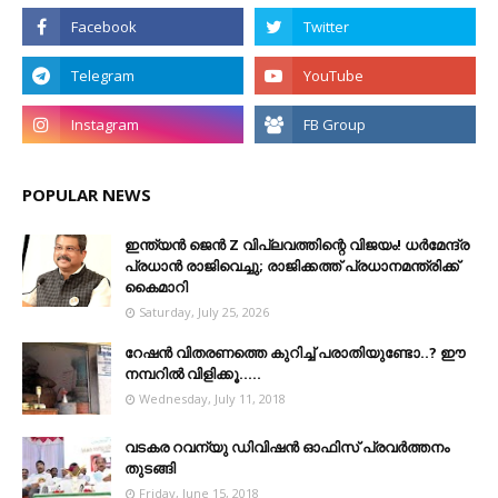
POPULAR NEWS
ഇന്ത്യൻ ജെൻ Z വിപ്ലവത്തിന്റെ വിജയം! ധർമേന്ദ്ര
പ്രധാൻ രാജിവെച്ചു; രാജിക്കത്ത് പ്രധാനമന്ത്രിക്ക്
കൈമാറി
Saturday, July 25, 2026
റേഷൻ വിതരണത്തെ കുറിച്ച് പരാതിയുണ്ടോ..? ഈ
നമ്പറില്‍ വിളിക്കൂ.....
Wednesday, July 11, 2018
വടകര റവന്യു ഡിവിഷൻ ഓഫിസ് പ്രവർത്തനം
തുടങ്ങി
Friday, June 15, 2018