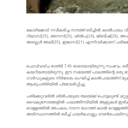
കോഴിക്കോട്: നവീകരിച്ച സൗത്ത് ബീച്ചിൽ കടൽപാലം വീണ
റിയാസ്(25), അനസ്(25), ശിൽപ(24), ജിബീഷ്(29), അഷ
അബ്ദുൾ അലി(35), ഇജാസ്(21) എന്നിവർക്കാണ് പരിക്കേറ
ചൊവ്വാഴ്ച രാത്രി 7.45 ഓടെയായിരുന്നു സംഭവം. ബ
കയറിയതായിരുന്നു. ഈ സമയത്ത് പാലത്തിന്റെ ഒരു ഭ
ഗാർഡുകളുടെ നിർദേശം ലംഘിച്ച് കടൽപാലത്തിന് മു
ആശുപത്രിയിൽ പ്രവേശിപ്പിച്ചു.
പരിക്കേറ്റവരിൽ ശിൽപയുടെ തലയ്ക്ക് പൊട്ടലുണ്ട്. മ
വൈകുന്നേരങ്ങളിൽ പാലത്തിനടിയിൽ ആളുകൾ ഇരിക്കാ
വെള്ളത്തിൽ അപകടം നടന്ന ഭാഗത്ത് കടൽ വെള്ളത്തി
അടിസ്ഥാനത്തിൽ ബീച്ച് ഫയർഫോഴ്സും ടൗൺപൊലിസും സ