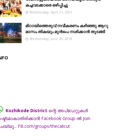
കച്ചവടക്കാരെ ഒഴിപ്പിച്ചു
Wednesday, April 21, 2021
മിഠായിത്തെരുവ്:നവീകരണം കഴിഞ്ഞു ആറു
മാസം തികയും മുൻപെ നശിക്കാൻ തുടങ്ങി
Wednesday, June 20, 2018
NFO
Kozhikode District
-ന്റെ അപ്ഡേറ്റുകൾ
ഷ്ട്ടമാകാതിരിക്കാൻ Facebook Group-ൽ Join
െയ്യൂ... FB.com/groups/thecalicut