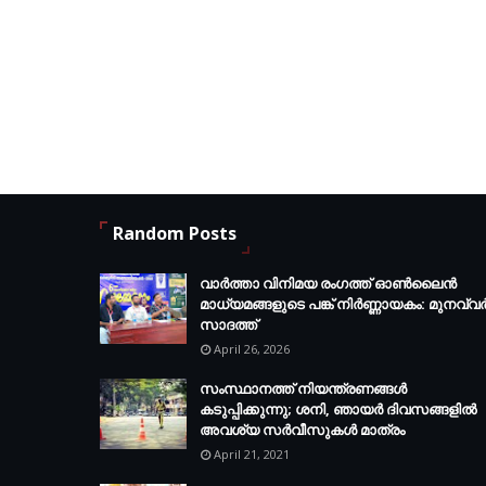
Random Posts
വാർത്താ വിനിമയ രംഗത്ത് ഓൺലൈൻ
മാധ്യമങ്ങളുടെ പങ്ക് നിർണ്ണായകം: മുനവ്വ
സാദത്ത്
April 26, 2026
സംസ്ഥാനത്ത് നിയന്ത്രണങ്ങള്‍
കടുപ്പിക്കുന്നു; ശനി, ഞായര്‍ ദിവസങ്ങളില്‍
അവശ്യ സര്‍വീസുകള്‍ മാത്രം
April 21, 2021