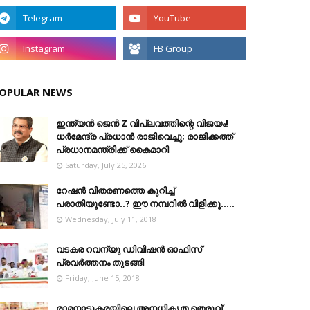
OPULAR NEWS
ഇന്ത്യൻ ജെൻ Z വിപ്ലവത്തിന്റെ വിജയം!
ധർമേന്ദ്ര പ്രധാൻ രാജിവെച്ചു; രാജിക്കത്ത്
പ്രധാനമന്ത്രിക്ക് കൈമാറി
Saturday, July 25, 2026
റേഷൻ വിതരണത്തെ കുറിച്ച്
പരാതിയുണ്ടോ..? ഈ നമ്പറില്‍ വിളിക്കൂ.....
Wednesday, July 11, 2018
വടകര റവന്യു ഡിവിഷൻ ഓഫിസ്
പ്രവർത്തനം തുടങ്ങി
Friday, June 15, 2018
രാമനാട്ടുകരയിലെ അനധികൃത തെരുവ്