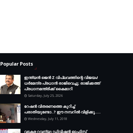
Popular Posts
ഇന്ത്യൻ ജെൻ Z വിപ്ലവത്തിന്റെ വിജയം!
ധർമേന്ദ്ര പ്രധാൻ രാജിവെച്ചു; രാജിക്കത്ത്
പ്രധാനമന്ത്രിക്ക് കൈമാറി
Saturday, July 25, 2026
റേഷൻ വിതരണത്തെ കുറിച്ച്
പരാതിയുണ്ടോ..? ഈ നമ്പറില്‍ വിളിക്കൂ.....
Wednesday, July 11, 2018
വടകര റവന്യു ഡിവിഷൻ ഓഫിസ്