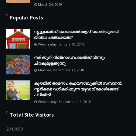
March 24, 2019
Popular Posts
സ്കൂളുകൾക്ക് മൊബൈൽ ആപ് പദ്ധതിയുമായി
ജില്ലാ പഞ്ചായത്ത്
Wednesday, January 10, 2018
നരിക്കുനി റിങ്റോഡ് പദ്ധതിക്ക് വീണ്ടും
ചിറകുമുളക്കുന്നു
Monday, December 17, 2018
കൂരയില്‍ താമസം; ഫെയ്‌സ്ബുക്കില്‍ സമ്പന്നന്‍;
സ്ത്രീകളെ വശീകരിക്കുന്ന യുവാവ് കോഴിക്കോട്
പിടിയിൽ
Wednesday, September 19, 2018
Total Site Visitors
2
3
1
3
6
5
3