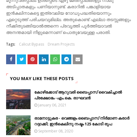
മൂന്നുവരിപ്പാലം ഉൾപ്പെടെ ഏഴു മേൽപ്പാലങ്ങളും നാലു
അടിപ്പാതകളും പണിയാനുണ്ട്. കരാറിൽ പങ്കാളിയായ
ഇൻകലിനാകട്ടെ ഇത്രവലിയ റോഡുപദ്ധതിയൊന്നും
ഏറ്റെടുത്ത് പരിചയവുമില്ല. അതുകൊണ്ട് എല്ലാ തടസ്സങ്ങളും
നീക്കിതുടങ്ങിയാൽത്തന്നെ പ്രവൃത്തി പൂർത്തിയാവൽ
അനന്തമായി നീളുമെന്നാണ് പൊതുവേയുള്ള പരാതി.
Tags:
Calicut Bypass
Dream Projects
YOU MAY LIKE THESE POSTS
കോഴിക്കോട് ആറുവരി ബൈപ്പാസ് വൈകിച്ചാൽ
പ്രക്ഷോഭം -എം.കെ. രാഘവൻ
January 06, 2021
രാമനാട്ടുകര - വെങ്ങളം ബൈപ്പാസ് നിര്‍മാണ കരാര്‍
റദ്ദാക്കി; ഇന്‍കെലിനു നഷ്ടം 125 കോടി രൂപ
September 08, 2020