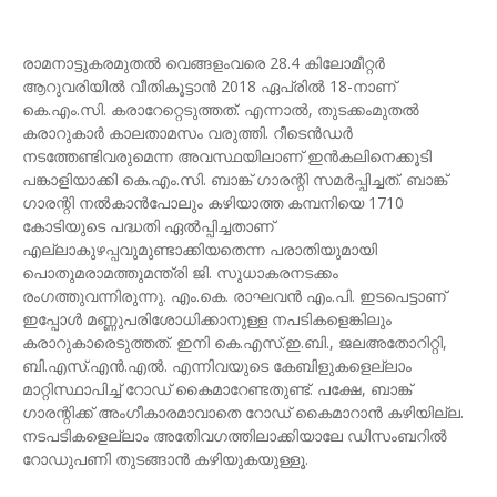
രാമനാട്ടുകരമുതൽ വെങ്ങളംവരെ 28.4 കിലോമീറ്റർ
ആറുവരിയിൽ വീതികൂട്ടാൻ 2018 ഏപ്രിൽ 18-നാണ്
കെ.എം.സി. കരാറേറ്റെടുത്തത്. എന്നാൽ, തുടക്കംമുതൽ
കരാറുകാർ കാലതാമസം വരുത്തി. റീടെൻഡർ
നടത്തേണ്ടിവരുമെന്ന അവസ്ഥയിലാണ് ഇൻകലിനെക്കൂടി
പങ്കാളിയാക്കി കെ.എം.സി. ബാങ്ക് ഗാരന്റി സമർപ്പിച്ചത്. ബാങ്ക്
ഗാരന്റി നൽകാൻപോലും കഴിയാത്ത കമ്പനിയെ 1710
കോടിയുടെ പദ്ധതി ഏൽപ്പിച്ചതാണ്
എല്ലാകുഴപ്പവുമുണ്ടാക്കിയതെന്ന പരാതിയുമായി
പൊതുമരാമത്തുമന്ത്രി ജി. സുധാകരനടക്കം
രംഗത്തുവന്നിരുന്നു. എം.കെ. രാഘവൻ എം.പി. ഇടപെട്ടാണ്
ഇപ്പോൾ മണ്ണുപരിശോധിക്കാനുള്ള നപടികളെങ്കിലും
കരാറുകാരെടുത്തത്. ഇനി കെ.എസ്.ഇ.ബി., ജലഅതോറിറ്റി,
ബി.എസ്.എൻ.എൽ. എന്നിവയുടെ കേബിളുകളെല്ലാം
മാറ്റിസ്ഥാപിച്ച് റോഡ് കൈമാറേണ്ടതുണ്ട്. പക്ഷേ, ബാങ്ക്
ഗാരന്റിക്ക്‌ അംഗീകാരമാവാതെ റോഡ്‌ കൈമാറാൻ കഴിയില്ല.
നടപടികളെല്ലാം അതിേവഗത്തിലാക്കിയാലേ ഡിസംബറിൽ
റോഡുപണി തുടങ്ങാൻ കഴിയുകയുള്ളൂ.