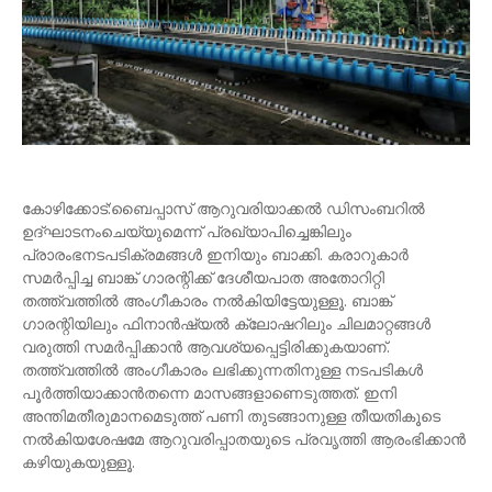
കോഴിക്കോട്:ബൈപ്പാസ് ആറുവരിയാക്കൽ ഡിസംബറിൽ
ഉദ്ഘാടനംചെയ്യുമെന്ന് പ്രഖ്യാപിച്ചെങ്കിലും
പ്രാരംഭനടപടിക്രമങ്ങൾ ഇനിയും ബാക്കി. കരാറുകാർ
സമർപ്പിച്ച ബാങ്ക് ഗാരന്റിക്ക്‌ ദേശീയപാത അതോറിറ്റി
തത്ത്വത്തിൽ അംഗീകാരം നൽകിയിട്ടേയുള്ളൂ. ബാങ്ക്
ഗാരന്റിയിലും ഫിനാൻഷ്യൽ ക്ലോഷറിലും ചിലമാറ്റങ്ങൾ
വരുത്തി സമർപ്പിക്കാൻ ആവശ്യപ്പെട്ടിരിക്കുകയാണ്.
തത്ത്വത്തിൽ അംഗീകാരം ലഭിക്കുന്നതിനുള്ള നടപടികൾ
പൂർത്തിയാക്കാൻതന്നെ മാസങ്ങളാണെടുത്തത്. ഇനി
അന്തിമതീരുമാനമെടുത്ത് പണി തുടങ്ങാനുള്ള തീയതികൂടെ
നൽകിയശേഷമേ ആറുവരിപ്പാതയുടെ പ്രവൃത്തി ആരംഭിക്കാൻ
കഴിയുകയുള്ളൂ.