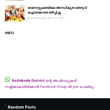
രാമനാട്ടുകരയിലെ അനധികൃത തെരുവ്
കച്ചവടക്കാരെ ഒഴിപ്പിച്ചു
Wednesday, April 21, 2021
INFO
Kozhikode District
-ന്റെ അപ്ഡേറ്റുകൾ
നഷ്ട്ടമാകാതിരിക്കാൻ Facebook Group-ൽ Join ചെയ്യൂ...
FB.com/groups/thecalicut
Random Posts