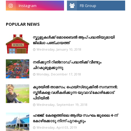
POPULAR NEWS
സ്കൂളുകൾക്ക് മൊബൈൽ ആപ് പദ്ധതിയുമായി
ജില്ലാ പഞ്ചായത്ത്
Wednesday, January 10, 2018
നരിക്കുനി റിങ്റോഡ് പദ്ധതിക്ക് വീണ്ടും
ചിറകുമുളക്കുന്നു
Monday, December 17, 2018
കൂരയില്‍ താമസം; ഫെയ്‌സ്ബുക്കില്‍ സമ്പന്നന്‍;
സ്ത്രീകളെ വശീകരിക്കുന്ന യുവാവ് കോഴിക്കോട്
പിടിയിൽ
Wednesday, September 19, 2018
ഹജ്ജ്: കേരളത്തിലെ ആദ്യ സംഘം ജൂലൈ 4-ന്
കോഴിക്കോടു നിന്ന് പുറപ്പെടും
Wednesday, April 03, 2019