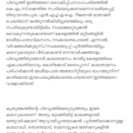
പ്രവൃത്തി ഇത്രയേറെ വൈകിപ്പിചസാഹചര്യത്തിൽ
കെ.എം.സി.ക്കെതിരേ നപടിയെടുക്കണമെന്നാവശ്യപ്പെട്ട്
തിരുവനന്തപുരം എൻ.എച്ച്.എ.ഐ. റീജണൽ മാനേജർ
ചെയർമാന് കത്തുനൽകിയിട്ടുണ്ടെങ്കിലും ഒരു
നപടിയുമുണ്ടായിട്ടില്ല. സ്ഥലമേറ്റെടുക്കൽ
വൈകുന്നതുകൊണ്ടാണ് കേരളത്തിൽ മറ്റിടങ്ങളിൽ
ദേശീയപാതാവികസനം നടക്കാതെപോയത്. എന്നാൽ,
വർഷങ്ങൾക്കുമുന്പ് സ്ഥലമെടുപ്പ് പൂർത്തിയായിട്ടും
കരാറുകാരുടെ വീഴ്ചകൊണ്ട് ഒന്നരവർഷത്തോളം
പ്രവൃത്തിതുടങ്ങാൻ കാലതാമസം നേരിട്ട കേരളത്തിലെ
ഏകപദ്ധതിയാവും കോഴിക്കോട് ബൈപ്പാസ്. കാലതാമസം
പരിഹരിക്കാൻ ദേശീയപാത അതോറിറ്റിയുടെ ഭാഗത്തുനിന്ന്
കാര്യമായ ഇടപെടലുമില്ലാതെപോയതാണ് ഇത്രയേറെ
വഷളാക്കിയത്.
കുതുരങ്കത്തിന്റെ പ്രവൃത്തിയേറ്റെടുത്തതും ഇതേ
കരാറുകാരാണ്. അതും മുടങ്ങിയിട്ട് കാലങ്ങളായി.
രണ്ടുവർഷമാണ് ആറുവരിപ്പാതയാക്കൽ പൂർത്തിയാക്കാനുള്ള
കാലാവധി. തൊണ്ടയാട്, രാമനാട്ടുകര ജങ്ഷനുകളിൽ