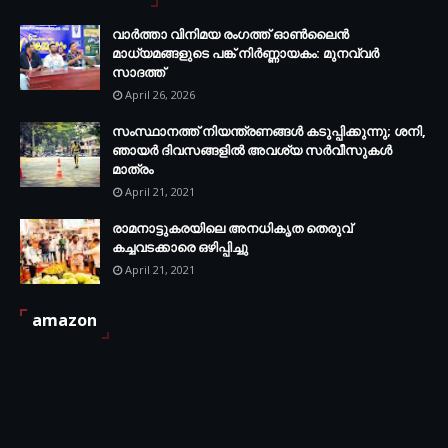
വാർത്താ വിനിമയ രംഗത്ത് ഓൺലൈൻ
മാധ്യമങ്ങളുടെ പങ്ക് നിർണ്ണായകം: മുനവ്വർ
സാദത്ത്
April 26, 2026
സംസ്ഥാനത്ത് നിയന്ത്രണങ്ങള്‍ കടുപ്പിക്കുന്നു; ശനി,
ഞായര്‍ ദിവസങ്ങളില്‍ അവശ്യ സര്‍വീസുകള്‍
മാത്രം
April 21, 2021
രാമനാട്ടുകരയിലെ അനധികൃത തെരുവ്
കച്ചവടക്കാരെ ഒഴിപ്പിച്ചു
April 21, 2021
amazon