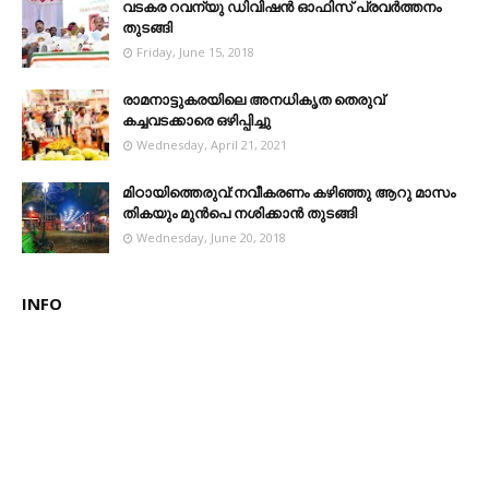
വടകര റവന്യു ഡിവിഷൻ ഓഫിസ് പ്രവർത്തനം
തുടങ്ങി
Friday, June 15, 2018
രാമനാട്ടുകരയിലെ അനധികൃത തെരുവ്
കച്ചവടക്കാരെ ഒഴിപ്പിച്ചു
Wednesday, April 21, 2021
മിഠായിത്തെരുവ്:നവീകരണം കഴിഞ്ഞു ആറു മാസം
തികയും മുൻപെ നശിക്കാൻ തുടങ്ങി
Wednesday, June 20, 2018
INFO