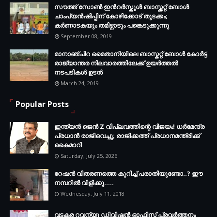
സൗത്ത് സോണ്‍ ഇന്‍റര്‍സ്കൂള്‍ ബാസ്ക്കറ്റ് ബോൾ
ചാംപ്യന്‍ഷിപ്പിന് കോഴിക്കോട് തുടക്കം;
കർണാടകയും തമിഴ്നാടും പങ്കെടുക്കുന്നു
September 08, 2019
മാനാഞ്ചിറ മൈതാനിയിലെ ബാസ്കറ്റ് ബോള്‍ കോര്‍ട്ട്
രാജ്യാന്തര നിലവാരത്തിലേക്ക് ഉയര്‍ത്തൽ
നടപടികള്‍ ഉടന്‍
March 24, 2019
Popular Posts
ഇന്ത്യൻ ജെൻ Z വിപ്ലവത്തിന്റെ വിജയം! ധർമേന്ദ്ര
പ്രധാൻ രാജിവെച്ചു; രാജിക്കത്ത് പ്രധാനമന്ത്രിക്ക്
കൈമാറി
Saturday, July 25, 2026
റേഷൻ വിതരണത്തെ കുറിച്ച് പരാതിയുണ്ടോ..? ഈ
നമ്പറില്‍ വിളിക്കൂ.....
Wednesday, July 11, 2018
വടകര റവന്യു ഡിവിഷൻ ഓഫിസ് പ്രവർത്തനം