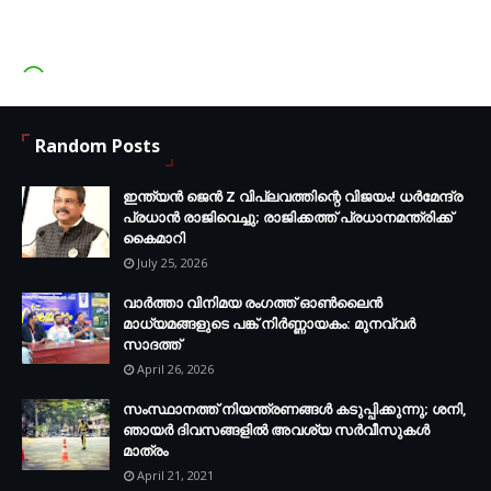
Kozhikode District
-ന്റെ അപ്ഡേറ്റുകൾ
നഷ്ട്ടമാകാതിരിക്കാൻ Facebook Group-ൽ Join ചെയ്യൂ...
FB.com/groups/thecalicut
Random Posts
ഇന്ത്യൻ ജെൻ Z വിപ്ലവത്തിന്റെ വിജയം! ധർമേന്ദ്ര
പ്രധാൻ രാജിവെച്ചു; രാജിക്കത്ത് പ്രധാനമന്ത്രിക്ക്
കൈമാറി
July 25, 2026
വാർത്താ വിനിമയ രംഗത്ത് ഓൺലൈൻ
മാധ്യമങ്ങളുടെ പങ്ക് നിർണ്ണായകം: മുനവ്വർ
സാദത്ത്
April 26, 2026
സംസ്ഥാനത്ത് നിയന്ത്രണങ്ങള്‍ കടുപ്പിക്കുന്നു; ശനി,
ഞായര്‍ ദിവസങ്ങളില്‍ അവശ്യ സര്‍വീസുകള്‍
മാത്രം
April 21, 2021