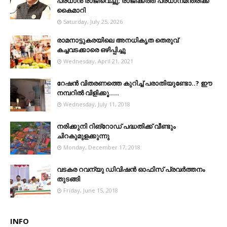
പ്രധാൻ രാജിവെച്ചു; രാജിക്കത്ത് പ്രധാനമന്ത്രിക്ക്
കൈമാറി
Saturday, July 25, 2026
രാമനാട്ടുകരയിലെ അനധികൃത തെരുവ്
കച്ചവടക്കാരെ ഒഴിപ്പിച്ചു
Wednesday, April 21, 2021
റേഷൻ വിതരണത്തെ കുറിച്ച് പരാതിയുണ്ടോ..? ഈ
നമ്പറില്‍ വിളിക്കൂ.....
Wednesday, July 11, 2018
നരിക്കുനി റിങ്റോഡ് പദ്ധതിക്ക് വീണ്ടും
ചിറകുമുളക്കുന്നു
Monday, December 17, 2018
വടകര റവന്യു ഡിവിഷൻ ഓഫിസ് പ്രവർത്തനം
തുടങ്ങി
Friday, June 15, 2018
INFO