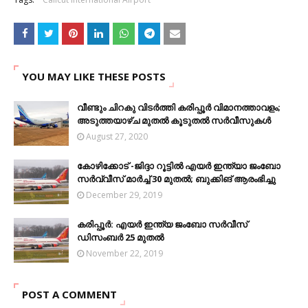
YOU MAY LIKE THESE POSTS
വീണ്ടും ചിറകു വിടര്‍ത്തി കരിപ്പൂര്‍ വിമാനത്താവളം;
അടുത്തയാഴ്ച മുതല്‍ കൂടുതല്‍ സര്‍വീസുകള്‍
August 27, 2020
കോഴിക്കോട് -ജിദ്ദാ റൂട്ടില്‍ എയര്‍ ഇന്ത്യാ ജംബോ
സർവ്വീസ് മാർച്ച് 30 മുതല്‍; ബുക്കിങ് ആരംഭിച്ചു
December 29, 2019
കരിപ്പൂർ: എയർ ഇന്ത്യ ജംബോ സർവീസ്
ഡിസംബർ 25 മുതൽ
November 22, 2019
POST A COMMENT