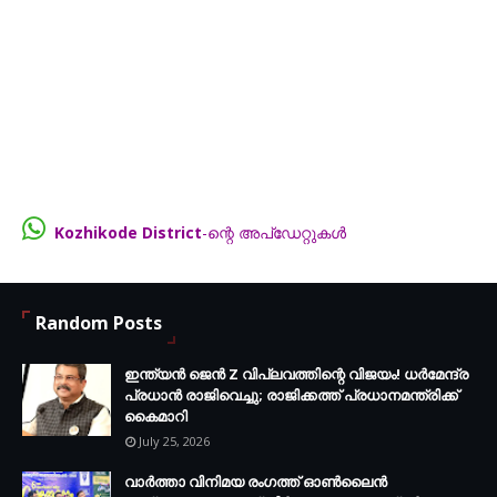
Kozhikode District
-ന്റെ അപ്ഡേറ്റുകൾ
നഷ്ട്ടമാകാതിരിക്കാൻ Facebook Group-ൽ Join ചെയ്യൂ...
FB.com/groups/thecalicut
Random Posts
ഇന്ത്യൻ ജെൻ Z വിപ്ലവത്തിന്റെ വിജയം! ധർമേന്ദ്ര
പ്രധാൻ രാജിവെച്ചു; രാജിക്കത്ത് പ്രധാനമന്ത്രിക്ക്
കൈമാറി
July 25, 2026
വാർത്താ വിനിമയ രംഗത്ത് ഓൺലൈൻ