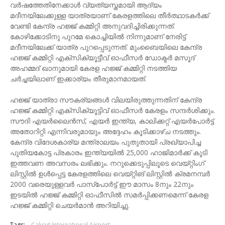
വർഷത്തേതിനേക്കാൾ വ്യത്യസ്തമായി ആദ്യം
മദീനയിലേക്കുള്ള യാത്രയാണ് കേരളത്തിലെ തീർത്ഥാടകർക്ക്
വേണ്ടി കേന്ദ്ര ഹജ്ജ് കമ്മിറ്റി അനുവദിച്ചിരിക്കുന്നത്.
കോഴിക്കോടിനു പുറമേ കൊച്ചിയിൽ നിന്നുമാണ് നേരിട്ട്
മദീനയിലേക്ക് യാത്ര പുറപ്പെടുന്നത്. മുംബൈയിലെ കേന്ദ്ര
ഹജ്ജ് കമ്മിറ്റി എക്സിക്യൂട്ടീവ് ഓഫീസർ ഡോക്ടർ മസൂദ്
അഹമ്മദ് ഖാനുമായി കേരള ഹജ്ജ് കമ്മിറ്റി നടത്തിയ
ചർച്ചയിലാണ് ഇക്കാര്യം തീരുമാനമായത്.
ഹജ്ജ് യാത്രാ സൗകര്യങ്ങൾ വിലയിരുത്തുന്നതിന് കേന്ദ്ര
ഹജ്ജ് കമ്മിറ്റി എക്സിക്യൂട്ടിവ് ഓഫീസർ കേരളം സന്ദർശിക്കും.
സൗദി എയർലൈൻസ്, എയർ ഇന്ത്യ, കാലിക്കറ്റ് എയർപോർട്ട്
അതോറിറ്റി എന്നിവരുമായും അദ്ദേഹം കൂടിക്കാഴ്ച നടത്തും.
കേന്ദ്ര വിദേശകാര്യ മന്ത്രാലയം പുതുതായി പ്രഖ്യാപിച്ച
പുതിയകോട്ട പ്രകാരം ഇന്ത്യയിൽ 25,000 ഹാജിമാർക്ക് കൂടി
ഇത്തവണ അവസരം ലഭിക്കും. നറുക്കെടുപ്പിലൂടെ വെയ്റ്റിംഗ്
ലിസ്റ്റിൽ ഉൾപ്പെട്ട കേരളത്തിലെ വെയ്റ്റിങ് ലിസ്റ്റിൽ ക്രമനമ്പർ
2000 വരെയുള്ളവർ പാസ്പോർട്ട് ഈ മാസം 8നും 22നും
ഇടയിൽ ഹജ്ജ് കമ്മിറ്റി ഓഫീസിൽ സമർപ്പിക്കണമെന്ന് കേരള
ഹജ്ജ് കമ്മിറ്റി ചെയർമാൻ അറിയിച്ചു.
Tags:
Calicut International Airport