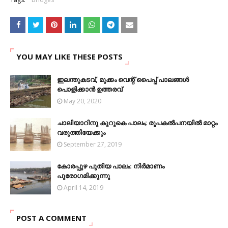
YOU MAY LIKE THESE POSTS
ഇലന്തുകടവ്, മുക്കം വെന്റ് പൈപ്പ് പാലങ്ങൾ
പൊളിക്കാൻ ഉത്തരവ്
May 20, 2020
ചാലിയാറിനു കുറുകെ പാലം; രൂപകല്‍പനയില്‍ മാറ്റം
വരുത്തിയേക്കും
September 27, 2019
കോരപ്പുഴ പുതിയ പാലം: നിർമാണം
പുരോഗമിക്കുന്നു
April 14, 2019
POST A COMMENT