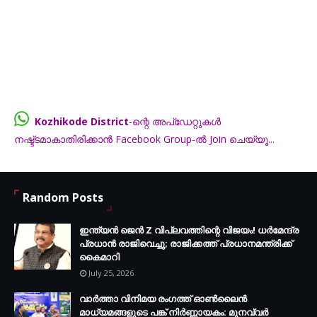
Kozhikode District
-ന്റെ അപ്ഡേറ്റുകൾ
നഷ്ട്ടമാകാതിരിക്കാൻ Facebook Group-ൽ Join ചെയ്യൂ...
FB.com/groups/thecalicut
Random Posts
ഇന്ത്യൻ ജെൻ Z വിപ്ലവത്തിന്റെ വിജയം! ധർമേന്ദ്ര
പ്രധാൻ രാജിവെച്ചു; രാജിക്കത്ത് പ്രധാനമന്ത്രിക്ക്
കൈമാറി
July 25, 2026
വാർത്താ വിനിമയ രംഗത്ത് ഓൺലൈൻ
മാധ്യമങ്ങളുടെ പങ്ക് നിർണ്ണായകം: മുനവ്വർ