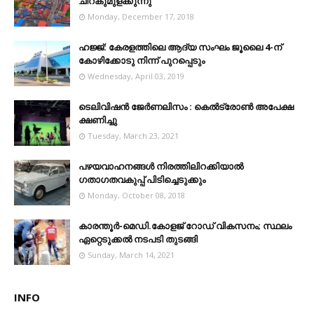
ചിറകുമുളക്കുന്നു
Monday, December 17, 2018
ഹജ്ജ്: കേരളത്തിലെ ആദ്യ സംഘം ജൂലൈ 4-ന്
കോഴിക്കോടു നിന്ന് പുറപ്പെടും
Wednesday, April 03, 2019
ടെലിവിഷന്‍ ജേര്‍ണലിസം : കെല്‍ട്രോണ്‍ അപേക്ഷ
ക്ഷണിച്ചു
Tuesday, March 23, 2021
പഴയവാഹനങ്ങള്‍ നിരത്തിലിറക്കിയാല്‍
ഗതാഗതവകുപ്പ് പിടിച്ചെടുക്കും
Monday, October 08, 2018
കാരന്തൂർ-മെഡി.കോളജ് റോഡ് വികസനം; സ്ഥലം
ഏറ്റെടുക്കൽ നടപടി തുടങ്ങി
Sunday, March 14, 2021
INFO