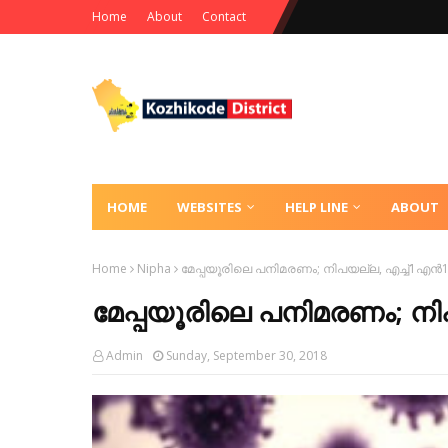
Home
About
Contact
HOME
WEBSITES
HELP LINE
ABOUT
Home
Nipha
മേപ്പയൂരിലെ പനിമരണം; നിപയല്ല, എച്ച്1എന്‍
മേപ്പയൂരിലെ പനിമരണം; നിപ
Admin
Sunday, September 30, 2018