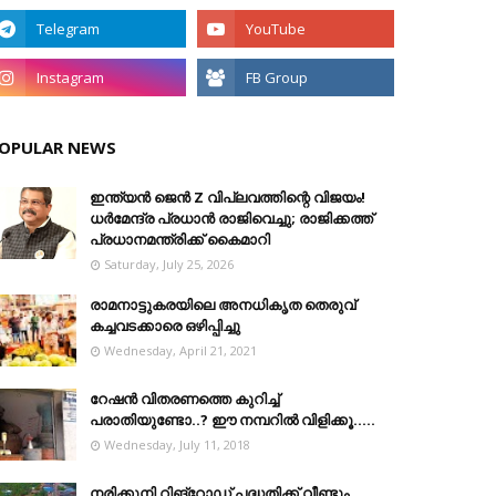
OPULAR NEWS
ഇന്ത്യൻ ജെൻ Z വിപ്ലവത്തിന്റെ വിജയം!
ധർമേന്ദ്ര പ്രധാൻ രാജിവെച്ചു; രാജിക്കത്ത്
പ്രധാനമന്ത്രിക്ക് കൈമാറി
Saturday, July 25, 2026
രാമനാട്ടുകരയിലെ അനധികൃത തെരുവ്
കച്ചവടക്കാരെ ഒഴിപ്പിച്ചു
Wednesday, April 21, 2021
റേഷൻ വിതരണത്തെ കുറിച്ച്
പരാതിയുണ്ടോ..? ഈ നമ്പറില്‍ വിളിക്കൂ.....
Wednesday, July 11, 2018
നരിക്കുനി റിങ്റോഡ് പദ്ധതിക്ക് വീണ്ടും