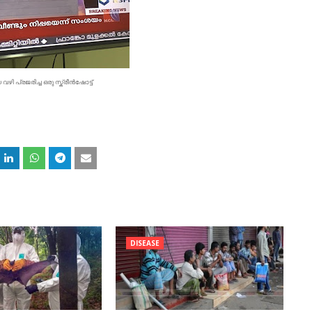
 പ്രജരിച്ച ഒരു സ്ക്രീൻഷോട്ട്
DISEASE