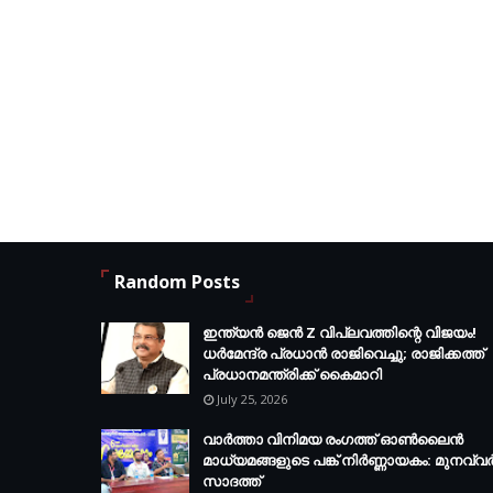
Random Posts
ഇന്ത്യൻ ജെൻ Z വിപ്ലവത്തിന്റെ വിജയം!
ധർമേന്ദ്ര പ്രധാൻ രാജിവെച്ചു; രാജിക്കത്ത്
പ്രധാനമന്ത്രിക്ക് കൈമാറി
July 25, 2026
വാർത്താ വിനിമയ രംഗത്ത് ഓൺലൈൻ
മാധ്യമങ്ങളുടെ പങ്ക് നിർണ്ണായകം: മുനവ്വ
സാദത്ത്