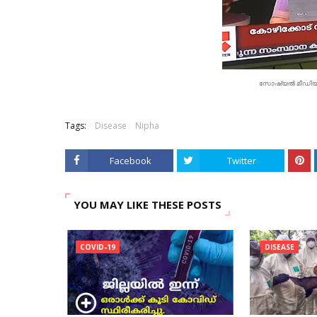
സോഷ്യൽ മീഡിയ വഴി
Tags:
Disease
Nipha
Facebook
Twitter
YOU MAY LIKE THESE POSTS
COVID-19
DISEASE