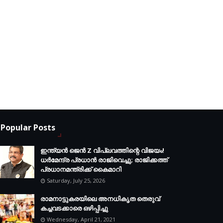
Popular Posts
ഇന്ത്യൻ ജെൻ Z വിപ്ലവത്തിന്റെ വിജയം!
ധർമേന്ദ്ര പ്രധാൻ രാജിവെച്ചു; രാജിക്കത്ത്
പ്രധാനമന്ത്രിക്ക് കൈമാറി
Saturday, July 25, 2026
രാമനാട്ടുകരയിലെ അനധികൃത തെരുവ്
കച്ചവടക്കാരെ ഒഴിപ്പിച്ചു
Wednesday, April 21, 2021