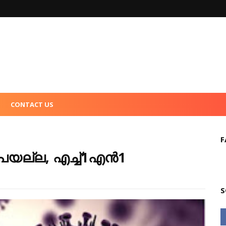
CONTACT US
1
F
യല്ല, എച്ച്1എന്‍1
S