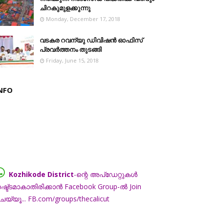
ചിറകുമുളക്കുന്നു
Monday, December 17, 2018
വടകര റവന്യു ഡിവിഷൻ ഓഫിസ്
പ്രവർത്തനം തുടങ്ങി
Friday, June 15, 2018
NFO
Kozhikode District
-ന്റെ അപ്ഡേറ്റുകൾ
ഷ്ട്ടമാകാതിരിക്കാൻ Facebook Group-ൽ Join
െയ്യൂ... FB.com/groups/thecalicut