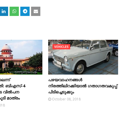
VEHICLES
ലെന്ന്
പഴയവാഹനങ്ങള്‍
തി: ബിഎസ്-4
നിരത്തിലിറക്കിയാല്‍ ഗതാഗതവകുപ്പ്
 വില്‍പന
പിടിച്ചെടുക്കും
ൂടി മാത്രം
October 08, 2018
018