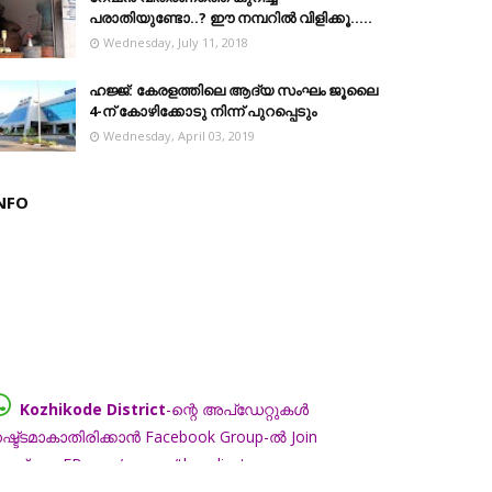
പരാതിയുണ്ടോ..? ഈ നമ്പറില്‍ വിളിക്കൂ.....
Wednesday, July 11, 2018
ഹജ്ജ്: കേരളത്തിലെ ആദ്യ സംഘം ജൂലൈ
4-ന് കോഴിക്കോടു നിന്ന് പുറപ്പെടും
Wednesday, April 03, 2019
NFO
Kozhikode District
-ന്റെ അപ്ഡേറ്റുകൾ
ഷ്ട്ടമാകാതിരിക്കാൻ Facebook Group-ൽ Join
െയ്യൂ... FB.com/groups/thecalicut