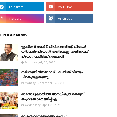
OPULAR NEWS
ഇന്ത്യൻ ജെൻ Z വിപ്ലവത്തിന്റെ വിജയം!
ധർമേന്ദ്ര പ്രധാൻ രാജിവെച്ചു; രാജിക്കത്ത്
പ്രധാനമന്ത്രിക്ക് കൈമാറി
Saturday, July 25, 2026
നരിക്കുനി റിങ്റോഡ് പദ്ധതിക്ക് വീണ്ടും
ചിറകുമുളക്കുന്നു
Monday, December 17, 2018
രാമനാട്ടുകരയിലെ അനധികൃത തെരുവ്
കച്ചവടക്കാരെ ഒഴിപ്പിച്ചു
Wednesday, April 21, 2021
റേഷൻ വിതരണത്തെ കുറിച്ച്