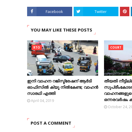
Facebook
Twitter
YOU MAY LIKE THESE POSTS
RTO
COURT
ഇനി വാഹന റജിസ്ട്രേഷന് ആർടി
തീയതി നീട്ടില്
ഓഫിസിൽ ക്യൂ നിൽകേണ്ട; വാഹൻ
സുപ്രീംകോട
സാരഥി എത്തി
വാഹനങ്ങളുടെ
ഒന്നരവര്‍ഷം ക
April 04, 2019
October 24, 2
POST A COMMENT