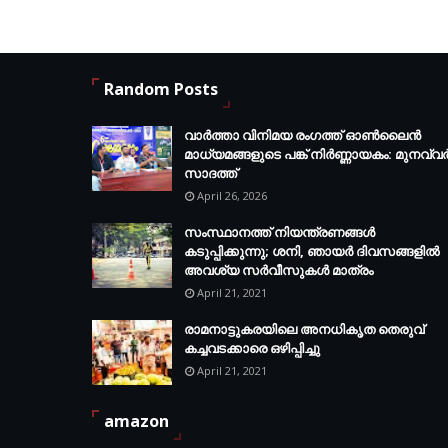
Random Posts
വാർത്താ വിനിമയ രംഗത്ത് ഓൺലൈൻ
മാധ്യമങ്ങളുടെ പങ്ക് നിർണ്ണായകം: മുനവ്വ
സാദത്ത്
April 26, 2026
സംസ്ഥാനത്ത് നിയന്ത്രണങ്ങള്‍
കടുപ്പിക്കുന്നു; ശനി, ഞായര്‍ ദിവസങ്ങളില്‍
അവശ്യ സര്‍വീസുകള്‍ മാത്രം
April 21, 2021
രാമനാട്ടുകരയിലെ അനധികൃത തെരുവ്
കച്ചവടക്കാരെ ഒഴിപ്പിച്ചു
April 21, 2021
amazon