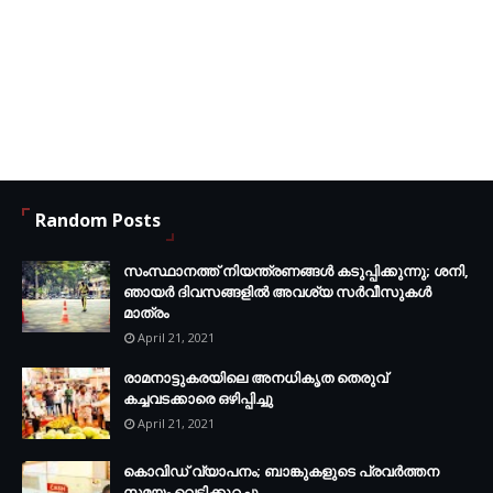
Kozhikode District
-ന്റെ അപ്ഡേറ്റുകൾ
Random Posts
നഷ്ട്ടമാകാതിരിക്കാൻ Facebook Group-ൽ Join ചെയ്യൂ...
FB.com/groups/thecalicut
സംസ്ഥാനത്ത് നിയന്ത്രണങ്ങള്‍ കടുപ്പിക്കുന്നു; ശനി,
ഞായര്‍ ദിവസങ്ങളില്‍ അവശ്യ സര്‍വീസുകള്‍
മാത്രം
April 21, 2021
രാമനാട്ടുകരയിലെ അനധികൃത തെരുവ്
കച്ചവടക്കാരെ ഒഴിപ്പിച്ചു
April 21, 2021
കൊവിഡ് വ്യാപനം; ബാങ്കുകളുടെ പ്രവർത്തന
സമയം വെട്ടിക്കുറച്ചു