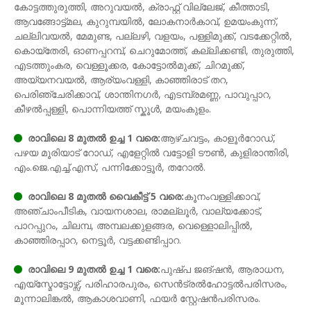
കോട്ടത്തുരുത്തി, അറുവയല്‍, ക്രാഫ്റ്റ് വില്ലേജ്, കീത്താടി,
ആവങ്ങോട്ട്മല, കുറുമ്പയില്‍, ലോകനാര്‍കാവ്, ഉമയംകുന്ന്,
ചല്ലിവയല്‍, മേമുണ്ട, പല്ലഴി, വളയം, പള്ളിമുക്ക്, വടക്കേറ്റില്‍,
കൊയ്തേരി, ഓണപ്പറമ്പ്, ചെറുമോത്ത്, കല്ലിക്കണ്ടി, തുരുത്തി,
എടത്തുംകര, വെള്ളൂക്കര, കോട്ടോല്‍മുക്ക്, ചിറമുക്ക്,
അയ്യനവയല്‍, ആര്യംവള്ളി, കാഞ്ഞിരാട് തറ,
പെരിഞ്ചേരിക്കാവ്, ശാന്തിനഗര്‍, എടമ്പ്രമണ്ണ, പാവുപ്പാറ,
കീഴല്‍പ്പള്ളി, പൊന്നിയത്ത് സ്കൂള്‍, മയംകുളം.
രാവിലെ 8 മുതൽ ഉച്ച 1 വരെ:
ആഴ്ചവട്ടം, കാളൂര്‍റോഡ്,
പഴയ മൂരിയാട് റോഡ്, എളേറ്റില്‍ വട്ടോളി ടൗണ്‍, കുളിരാന്തിരി,
എം.ജെ.എച്ച്.എസ്, പന്നിക്കോട്ടൂര്‍, തറോല്‍.
രാവിലെ 8 മുതൽ വൈകീട്ട് 5 വരെ:
കൂനംവള്ളിക്കാവ്,
അഞ്ചാംപീടിക, വായനശാല, രാമല്ലൂര്‍, വാല്യക്കോട്,
പാറപ്പുറം, ചിലമ്പ, അമ്പലക്കുളങ്ങര, വെള്ളൊലിപ്പില്‍,
കാഞ്ഞിരപ്പാറ, നെട്ടൂർ, വട്ടക്കണ്ടിപ്പാറ.
രാവിലെ 9 മുതൽ ഉച്ച 1 വരെ:
പുഷ്പ ജങ്ഷന്‍, ആരാധന,
എയ്സ്മോട്ടോഴ്സ്, പരിഹാരപുരം, സെന്‍ട്രല്‍ഹോട്ടല്‍പരിസരം,
മൂന്നാലിങ്കല്‍, ആകാശവാണി, ഫയർ സ്റ്റേഷന്‍പരിസരം.