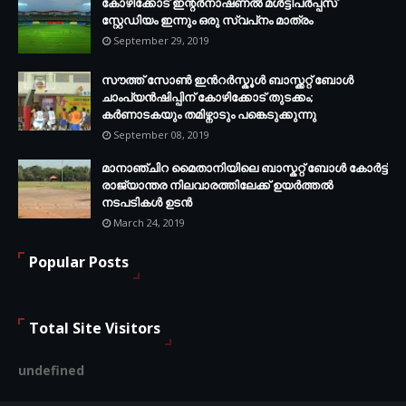
കോഴിക്കോട് ഇന്റര്‍നാഷണല്‍ മള്‍ട്ടിപര്‍പ്പസ്
സ്റ്റേഡിയം ഇന്നും ഒരു സ്വപ്‌നം മാത്രം
September 29, 2019
സൗത്ത് സോണ്‍ ഇന്‍റര്‍സ്കൂള്‍ ബാസ്ക്കറ്റ് ബോൾ
ചാംപ്യന്‍ഷിപ്പിന് കോഴിക്കോട് തുടക്കം;
കർണാടകയും തമിഴ്നാടും പങ്കെടുക്കുന്നു
September 08, 2019
മാനാഞ്ചിറ മൈതാനിയിലെ ബാസ്കറ്റ് ബോള്‍ കോര്‍ട്ട്
രാജ്യാന്തര നിലവാരത്തിലേക്ക് ഉയര്‍ത്തൽ
നടപടികള്‍ ഉടന്‍
March 24, 2019
Popular Posts
Total Site Visitors
u
n
d
e
f
n
e
d