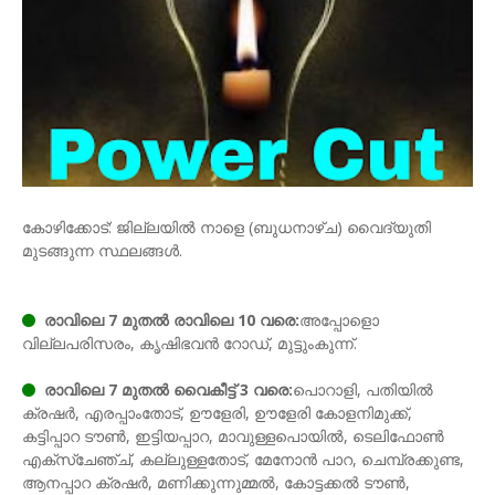
കോഴിക്കോട്: ജില്ലയിൽ നാളെ (ബുധനാഴ്ച) വൈദ്യുതി
മുടങ്ങുന്ന സ്ഥലങ്ങൾ.
രാവിലെ 7 മുതൽ രാവിലെ 10 വരെ:
അപ്പോളൊ
വില്ലപരിസരം, കൃഷിഭവന്‍ റോഡ്, മുട്ടുംകുന്ന്.
രാവിലെ 7 മുതൽ വൈകീട്ട് 3 വരെ:
പൊറാളി, പതിയിൽ
ക്രഷര്‍, എരപ്പാംതോട്, ഊളേരി, ഊളേരി കോളനിമുക്ക്,
കട്ടിപ്പാറ ടൗണ്‍, ഇട്ടിയപ്പാറ, മാവുള്ളപൊയില്‍, ടെലിഫോണ്‍
എക്സ്ചേഞ്ച്, കല്ലുള്ളതോട്, മേനോൻ പാറ, ചെമ്പ്രക്കുണ്ട,
ആനപ്പാറ ക്രഷര്‍, മണിക്കുന്നുമ്മല്‍, കോട്ടക്കൽ ടൗണ്‍,