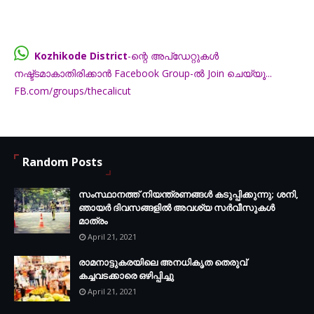
Kozhikode District
-ന്റെ അപ്ഡേറ്റുകൾ
നഷ്ട്ടമാകാതിരിക്കാൻ Facebook Group-ൽ Join ചെയ്യൂ...
FB.com/groups/thecalicut
Random Posts
സംസ്ഥാനത്ത് നിയന്ത്രണങ്ങള്‍ കടുപ്പിക്കുന്നു; ശനി,
ഞായര്‍ ദിവസങ്ങളില്‍ അവശ്യ സര്‍വീസുകള്‍
മാത്രം
April 21, 2021
രാമനാട്ടുകരയിലെ അനധികൃത തെരുവ്
കച്ചവടക്കാരെ ഒഴിപ്പിച്ചു
April 21, 2021