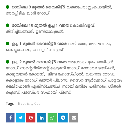
രാവിലെ 9 മുതൽ വൈകീട്ട് 5 വരെ:
പേരാറ്റുംപൊയില്‍,
അറപ്പീടിക ഖാദി റോഡ്.
രാവിലെ 10 മുതൽ ഉച്ച 1 വരെ:
കൊക്കിവളവ്,
തിരിച്ചിലങ്ങാടി, ഉണ്യാലുങ്കല്‍.
ഉച്ച 1 മുതൽ വൈകീട്ട് 5 വരെ:
അടിവാരം, മേലെവാരം,
കൊറ്റമംഗലം, ഫാറൂഖ് കോളജ്.
ഉച്ച 2 മുതൽ വൈകീട്ട് 5 വരെ:
അശോകപുരം, രാരിച്ചന്‍
റോഡ്, സന്റെറിന്‍സന്റ് കോളനി റോഡ്, മനോരമ ജങ്ഷന്‍,
കാട്ടുവയൽ കോളനി, ഷിബ ഹോസ്പിറ്റല്‍, വയനാട് റോഡ്,
കൊട്ടാരം റോഡ്, ഖത്തർ പ്ലാസ, സൈറ ആര്‍ക്കേഡ്, പാളയം
ടെലിഫോൺ എക്സ്ചേഞ്ച്, സായി മന്ദിരം പരിസരം, ശീതൾ
ഐസ്, പരസ്പര സഹായി പ്രസ്.
Tags:
Electricity Cut