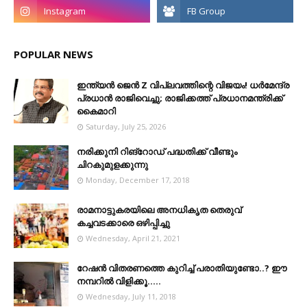
POPULAR NEWS
ഇന്ത്യൻ ജെൻ Z വിപ്ലവത്തിന്റെ വിജയം! ധർമേന്ദ്ര
പ്രധാൻ രാജിവെച്ചു; രാജിക്കത്ത് പ്രധാനമന്ത്രിക്ക്
കൈമാറി
Saturday, July 25, 2026
നരിക്കുനി റിങ്റോഡ് പദ്ധതിക്ക് വീണ്ടും
ചിറകുമുളക്കുന്നു
Monday, December 17, 2018
രാമനാട്ടുകരയിലെ അനധികൃത തെരുവ്
കച്ചവടക്കാരെ ഒഴിപ്പിച്ചു
Wednesday, April 21, 2021
റേഷൻ വിതരണത്തെ കുറിച്ച് പരാതിയുണ്ടോ..? ഈ
നമ്പറില്‍ വിളിക്കൂ.....
Wednesday, July 11, 2018