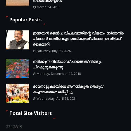
നടപടികള്‍ ഉടന്‍
March 24, 2019
Popular Posts
ഇന്ത്യൻ ജെൻ Z വിപ്ലവത്തിന്റെ വിജയം! ധർമേന്ദ്ര
പ്രധാൻ രാജിവെച്ചു; രാജിക്കത്ത് പ്രധാനമന്ത്രിക്ക്
കൈമാറി
Saturday, July 25, 2026
നരിക്കുനി റിങ്റോഡ് പദ്ധതിക്ക് വീണ്ടും
ചിറകുമുളക്കുന്നു
Monday, December 17, 2018
രാമനാട്ടുകരയിലെ അനധികൃത തെരുവ്
കച്ചവടക്കാരെ ഒഴിപ്പിച്ചു
Wednesday, April 21, 2021
Total Site Visitors
2
3
1
2
8
1
9