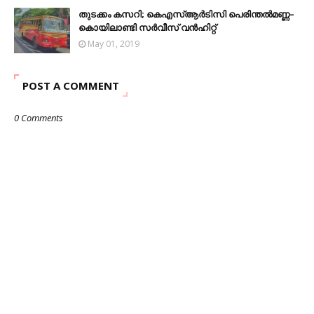
തുടക്കം കസറി; കെഎസ്ആർടിസി പെരിന്തൽമണ്ണ–
കൊയിലാണ്ടി സർവീസ് വൻഹിറ്റ്
May 01, 2019
POST A COMMENT
0 Comments