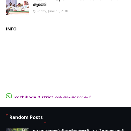
തുടങ്ങി
Friday, June 15, 2018
INFO
Kozhikode District
-ന്റെ അപ്ഡേറ്റുകൾ
നഷ്ട്ടമാകാതിരിക്കാൻ Facebook Group-ൽ Join ചെയ്യൂ...
FB.com/groups/thecalicut
Random Posts
സംസ്ഥാനത്ത് നിയന്ത്രണങ്ങള്‍ കടുപ്പിക്കുന്നു; ശനി,