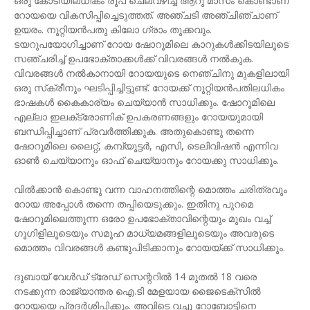
ഒരു കോടിയിലധികം രൂപ ചെലവഴിച്ച് ആറു മാസം കൊണ്ടാണ്
റോയയെ വികസിപ്പിച്ചെടുത്തത്. അഞ്ചടി അഞ്ചിഞ്ചാണ്
ഉയരം. നൂറ്റിയന്‍പതു കിലോ ഗ്രാം തൂക്കവും.
ടയറുപയോഗിച്ചാണ് റോയ ഷോറൂമിലെ കാറുകള്‍ക്കിടയിലൂടെ
സഞ്ചരിച്ച് ഉപഭോക്താക്കള്‍ക്ക് വിവരങ്ങള്‍ നല്‍കുക.
വിവരങ്ങള്‍ നല്‍കാനായി റോയയുടെ നെഞ്ചിനു മുകളിലായി
ഒരു സ്‌ക്രീനും ഘടിപ്പിച്ചിട്ടുണ്ട്. റോയക്ക് നൂറ്റിയന്‍പതിലധികം
ഭാഷകള്‍ കൈകാര്യം ചെയ്യാന്‍ സാധിക്കും. ഷോറൂമിലെ
എല്ലാ ഇലക്‌ട്രോണിക് ഉപകരണങ്ങളും റോയയുമായി
ബന്ധിപ്പിച്ചാണ് പ്രവര്‍ത്തിക്കുക. അതുകൊണ്ടു തന്നെ
ഷോറൂമിലെ ലൈറ്റ്, കമ്പ്യൂട്ടര്‍, എസി, ടെലിവിഷന്‍ എന്നിവ
ഓണ്‍ ചെയ്യാനും ഓഫ് ചെയ്യാനും റോയക്കു സാധിക്കും.
വില്‍ക്കാന്‍ കൊണ്ടു വന്ന വാഹനത്തിന്റെ മൊത്തം ചരിത്രവും
റോയ അപ്പോള്‍ തന്നെ തപ്പിയെടുക്കും. ഇതിനു പുറമെ
ഷോറൂമിലെത്തുന്ന ഒരോ ഉപഭോക്താവിന്റെയും മുഖം വച്ച്
ഗൂഗിളിലൂടെയും സമൂഹ മാധ്യമങ്ങളിലൂടെയും അവരുടെ
മൊത്തം വിവരങ്ങള്‍ കണ്ടുപിടിക്കാനും റോയയ്ക്ക് സാധിക്കും.
ദുബായ് വേള്‍ഡ് ട്രേഡ് സെന്ററില്‍ 14 മുതല്‍ 18 വരെ
നടക്കുന്ന രാജ്യാന്തര ഐ.ടി മേളയായ ജൈടെക്‌സില്‍
റോയയെ പ്രദര്‍ശിപ്പിക്കും. അവിടെ വച്ചു റോബോട്ടിനെ