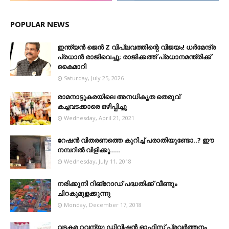
POPULAR NEWS
ഇന്ത്യൻ ജെൻ Z വിപ്ലവത്തിന്റെ വിജയം! ധർമേന്ദ്ര
പ്രധാൻ രാജിവെച്ചു; രാജിക്കത്ത് പ്രധാനമന്ത്രിക്ക്
കൈമാറി
Saturday, July 25, 2026
രാമനാട്ടുകരയിലെ അനധികൃത തെരുവ്
കച്ചവടക്കാരെ ഒഴിപ്പിച്ചു
Wednesday, April 21, 2021
റേഷൻ വിതരണത്തെ കുറിച്ച് പരാതിയുണ്ടോ..? ഈ
നമ്പറില്‍ വിളിക്കൂ.....
Wednesday, July 11, 2018
നരിക്കുനി റിങ്റോഡ് പദ്ധതിക്ക് വീണ്ടും
ചിറകുമുളക്കുന്നു
Monday, December 17, 2018
വടകര റവന്യു ഡിവിഷൻ ഓഫിസ് പ്രവർത്തനം