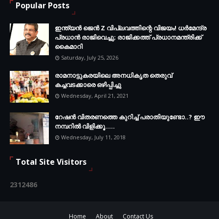
Popular Posts
ഇന്ത്യൻ ജെൻ Z വിപ്ലവത്തിന്റെ വിജയം! ധർമേന്ദ്ര
പ്രധാൻ രാജിവെച്ചു; രാജിക്കത്ത് പ്രധാനമന്ത്രിക്ക്
കൈമാറി
Saturday, July 25, 2026
രാമനാട്ടുകരയിലെ അനധികൃത തെരുവ്
കച്ചവടക്കാരെ ഒഴിപ്പിച്ചു
Wednesday, April 21, 2021
റേഷൻ വിതരണത്തെ കുറിച്ച് പരാതിയുണ്ടോ..? ഈ
നമ്പറില്‍ വിളിക്കൂ.....
Wednesday, July 11, 2018
Total Site Visitors
2
3
1
2
4
8
6
Home
About
Contact Us