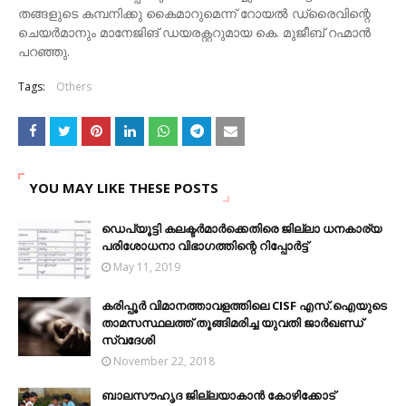
തങ്ങളുടെ കമ്പനിക്കു കൈമാറുമെന്ന് റോയല്‍ ഡ്രൈവിന്റെ
ചെയര്‍മാനും മാനേജിങ് ഡയരക്റ്ററുമായ കെ. മുജീബ് റഹ്മാന്‍
പറഞ്ഞു.
Tags:
Others
YOU MAY LIKE THESE POSTS
ഡെപ്യൂട്ടി കലക്ടര്‍മാര്‍ക്കെതിരെ ജില്ലാ ധനകാര്യ
പരിശോധനാ വിഭാഗത്തിന്റെ റിപ്പോര്‍ട്ട്
May 11, 2019
കരിപ്പൂർ വിമാനത്താവളത്തിലെ CISF എസ്.ഐയുടെ
താമസസ്ഥലത്ത് തൂങ്ങിമരിച്ച യുവതി ജാർഖണ്ഡ്
സ്വദേശി
November 22, 2018
ബാലസൗഹൃദ ജില്ലയാകാന്‍ കോഴിക്കോട്