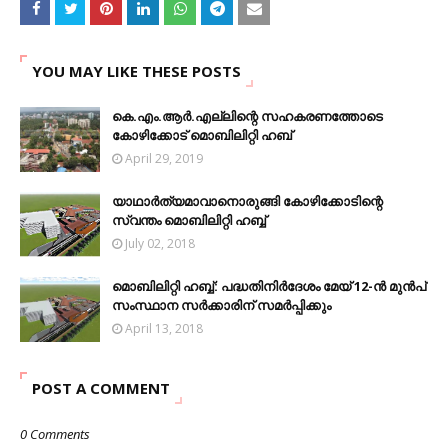
YOU MAY LIKE THESE POSTS
കെ.എം.ആര്‍.എല്ലിന്റെ സഹകരണത്തോടെ
കോഴിക്കോട് മൊബിലിറ്റി ഹബ്
April 29, 2019
യാഥാർത്യമാവാനൊരുങ്ങി കോഴിക്കോടിന്റെ
സ്വന്തം മൊബിലിറ്റി ഹബ്ബ്
July 02, 2018
മൊബിലിറ്റി ഹബ്ബ്: പദ്ധതിനിർദേശം മേയ് 12-ൻ മുൻപ്
സംസ്ഥാന സർക്കാരിന് സമർപ്പിക്കും
April 13, 2018
POST A COMMENT
0 Comments