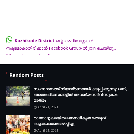
Kozhikode District
-ന്റെ അപ്ഡേറ്റുകൾ
നഷ്ട്ടമാകാതിരിക്കാൻ Facebook Group-ൽ Join ചെയ്യൂ...
FB.com/groups/thecalicut
Random Posts
സംസ്ഥാനത്ത് നിയന്ത്രണങ്ങള്‍ കടുപ്പിക്കുന്നു; ശനി,
ഞായര്‍ ദിവസങ്ങളില്‍ അവശ്യ സര്‍വീസുകള്‍
മാത്രം
April 21, 2021
രാമനാട്ടുകരയിലെ അനധികൃത തെരുവ്
കച്ചവടക്കാരെ ഒഴിപ്പിച്ചു
April 21, 2021